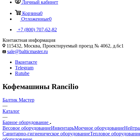
Личный кабинет
Корзина
0
Отложенные
0
+7 (800) 707-62-82
Контактная информация
115432, Москва, Проектируемый проезд № 4062, д.6с1
sale@balticmaster.ru
Вконтакте
Telegram
Rutube
Кофемашины Rancilio
Балтик Мастер
—
Каталог
—
Барное оборудование
Весовое оборудование
Инвентарь
Моечное оборудование
Нейтра
Санитарно-гигиеническое оборудование
Тепловое оборудовани
оборудование