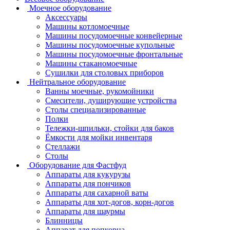
Моечное оборудование
Аксессуары
Машины котломоечные
Машины посудомоечные конвейерные
Машины посудомоечные купольные
Машины посудомоечные фронтальные
Машины стаканомоечные
Сушилки для столовых приборов
Нейтральное оборудование
Ванны моечные, рукомойники
Смесители, душирующие устройства
Столы специализированные
Полки
Тележки-шпильки, стойки для баков
Ёмкости для мойки инвентаря
Стеллажи
Столы
Оборудование для Фастфуд
Аппараты для кукурузы
Аппараты для пончиков
Аппараты для сахарной ваты
Аппараты для хот-догов, корн-догов
Аппараты для шаурмы
Блинницы
Аппарат для попкорна