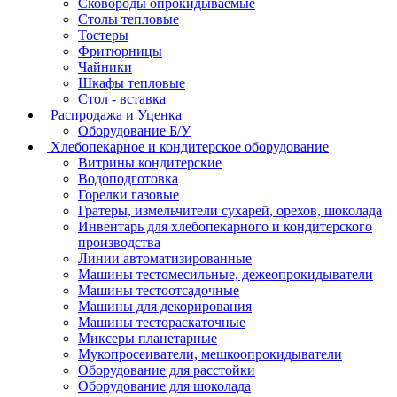
Сковороды опрокидываемые
Столы тепловые
Тостеры
Фритюрницы
Чайники
Шкафы тепловые
Стол - вставка
Распродажа и Уценка
Оборудование Б/У
Хлебопекарное и кондитерское оборудование
Витрины кондитерские
Водоподготовка
Горелки газовые
Гратеры, измельчители сухарей, орехов, шоколада
Инвентарь для хлебопекарного и кондитерского
производства
Линии автоматизированные
Машины тестомесильные, дежеопрокидыватели
Машины тестоотсадочные
Машины для декорирования
Машины тестораскаточные
Миксеры планетарные
Мукопросеиватели, мешкоопрокидыватели
Оборудование для расстойки
Оборудование для шоколада