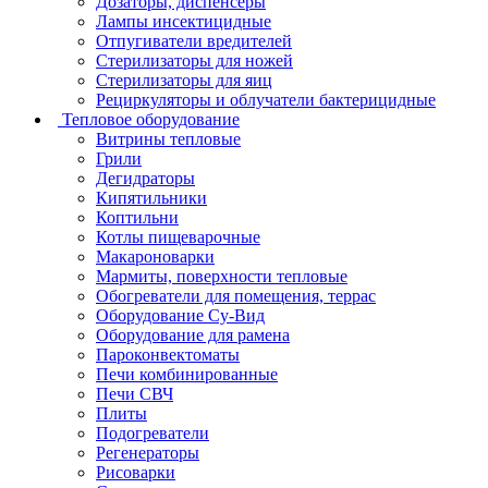
Дозаторы, диспенсеры
Лампы инсектицидные
Отпугиватели вредителей
Стерилизаторы для ножей
Стерилизаторы для яиц
Рециркуляторы и облучатели бактерицидные
Тепловое оборудование
Витрины тепловые
Грили
Дегидраторы
Кипятильники
Коптильни
Котлы пищеварочные
Макароноварки
Мармиты, поверхности тепловые
Обогреватели для помещения, террас
Оборудование Су-Bид
Оборудование для рамена
Пароконвектоматы
Печи комбинированные
Печи СВЧ
Плиты
Подогреватели
Регенераторы
Рисоварки