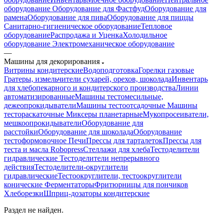
оборудование
Оборудование для Фастфуд
Оборудование для
рамена
Оборудование для пива
Оборудование для пиццы
Санитарно-гигиеническое оборудование
Тепловое
оборудование
Распродажа и Уценка
Холодильное
оборудование
Электромеханическое оборудование
—
Машины для декорирования
Витрины кондитерские
Водоподготовка
Горелки газовые
Гратеры, измельчители сухарей, орехов, шоколада
Инвентарь
для хлебопекарного и кондитерского производства
Линии
автоматизированные
Машины тестомесильные,
дежеопрокидыватели
Машины тестоотсадочные
Машины
тестораскаточные
Миксеры планетарные
Мукопросеиватели,
мешкоопрокидыватели
Оборудование для
расстойки
Оборудование для шоколада
Оборудование
тестоформовочное
Печи
Прессы для тарталеток
Прессы для
теста и масла Robopress
Стеллажи для хлеба
Тестоделители
гидравлические
Тестоделители непрерывного
действия
Тестоделители-округлители
гидравлические
Тестоокруглители, тестоокруглители
конические
Ферментаторы
Фритюрницы для пончиков
Хлеборезки
Шприц-дозаторы кондитерские
Раздел не найден.