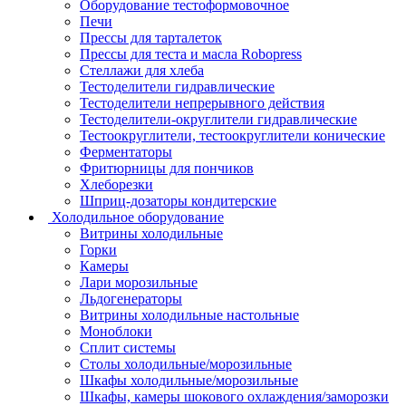
Оборудование тестоформовочное
Печи
Прессы для тарталеток
Прессы для теста и масла Robopress
Стеллажи для хлеба
Тестоделители гидравлические
Тестоделители непрерывного действия
Тестоделители-округлители гидравлические
Тестоокруглители, тестоокруглители конические
Ферментаторы
Фритюрницы для пончиков
Хлеборезки
Шприц-дозаторы кондитерские
Холодильное оборудование
Витрины холодильные
Горки
Камеры
Лари морозильные
Льдогенераторы
Витрины холодильные настольные
Моноблоки
Сплит системы
Столы холодильные/морозильные
Шкафы холодильные/морозильные
Шкафы, камеры шокового охлаждения/заморозки