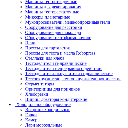
Машины тестоотсадочные
Машины для декорирования
Машины тестораскаточные
Миксеры планетарные
Мукопросеиватели, мешкоопрокидыватели
Оборудование для расстойки
Оборудование для шоколада
Оборудование тестоформовочное
Печи
Прессы для тарталеток
Прессы для теста и масла Robopress
Стеллажи для хлеба
Тестоделители гидравлические
Тестоделители непрерывного действия
Тестоделители-округлители гидравлические
Тестоокруглители, тестоокруглители конические
Ферментаторы
Фритюрницы для пончиков
Хлеборезки
Шприц-дозаторы кондитерские
Холодильное оборудование
Витрины холодильные
Горки
Камеры
Лари морозильные