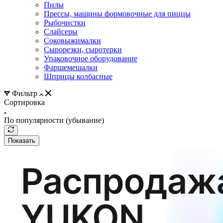
Пилы
Прессы, машины формовочные для пиццы
Рыбочистки
Слайсеры
Соковыжималки
Сырорезки, сыротерки
Упаковочное оборудование
Фаршемешалки
Шприцы колбасные
Фильтр
Сортировка
По популярности (убывание)
Показать