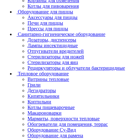
Корзины для охмеления
Котлы для пивоварения
Оборудование для пиццы
Аксессуары для пиццы
Печи для пиццы
Прессы для пиццы
Санитарно-гигиеническое оборудование
Дозаторы, диспенсеры
Лампы инсектицидные
Отпугиватели вредителей
Стерилизаторы для ножей
Стерилизаторы для яиц
Рециркуляторы и облучатели бактерицидные
Тепловое оборудование
Витрины тепловые
Грили
Дегидраторы
Кипятильники
Коптильни
Котлы пищеварочные
Макароноварки
Мармиты, поверхности тепловые
Обогреватели для помещения, террас
Оборудование Су-Bид
Оборудование для рамена