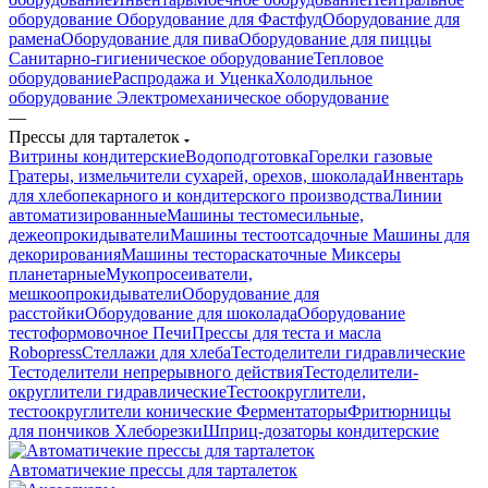
оборудование
Оборудование для Фастфуд
Оборудование для
рамена
Оборудование для пива
Оборудование для пиццы
Санитарно-гигиеническое оборудование
Тепловое
оборудование
Распродажа и Уценка
Холодильное
оборудование
Электромеханическое оборудование
—
Прессы для тарталеток
Витрины кондитерские
Водоподготовка
Горелки газовые
Гратеры, измельчители сухарей, орехов, шоколада
Инвентарь
для хлебопекарного и кондитерского производства
Линии
автоматизированные
Машины тестомесильные,
дежеопрокидыватели
Машины тестоотсадочные
Машины для
декорирования
Машины тестораскаточные
Миксеры
планетарные
Мукопросеиватели,
мешкоопрокидыватели
Оборудование для
расстойки
Оборудование для шоколада
Оборудование
тестоформовочное
Печи
Прессы для теста и масла
Robopress
Стеллажи для хлеба
Тестоделители гидравлические
Тестоделители непрерывного действия
Тестоделители-
округлители гидравлические
Тестоокруглители,
тестоокруглители конические
Ферментаторы
Фритюрницы
для пончиков
Хлеборезки
Шприц-дозаторы кондитерские
Автоматичекие прессы для тарталеток