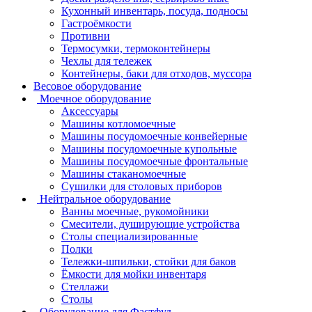
Кухонный инвентарь, посуда, подносы
Гастроёмкости
Противни
Термосумки, термоконтейнеры
Чехлы для тележек
Контейнеры, баки для отходов, муссора
Весовое оборудование
Моечное оборудование
Аксессуары
Машины котломоечные
Машины посудомоечные конвейерные
Машины посудомоечные купольные
Машины посудомоечные фронтальные
Машины стаканомоечные
Сушилки для столовых приборов
Нейтральное оборудование
Ванны моечные, рукомойники
Смесители, душирующие устройства
Столы специализированные
Полки
Тележки-шпильки, стойки для баков
Ёмкости для мойки инвентаря
Стеллажи
Столы
Оборудование для Фастфуд