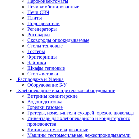
Пароконвектоматы
Печи комбинированные
Печи СВЧ
Плиты
Подогреватели
Регенераторы
Рисоварки
Сковороды опрокидываемые
Столы тепловые
Тостеры
Фритюрницы
Чайники
Шкафы тепловые
Стол - вставка
Распродажа и Уценка
Оборудование Б/У
Хлебопекарное и кондитерское оборудование
Витрины кондитерские
Водоподготовка
Горелки газовые
Гратеры, измельчители сухарей, орехов, шоколада
Инвентарь для хлебопекарного и кондитерского
производства
Линии автоматизированные
Машины тестомесильные, дежеопрокидыватели