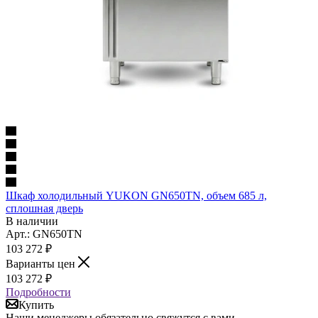
Шкаф холодильный YUKON GN650TN, объем 685 л,
сплошная дверь
В наличии
Арт.: GN650TN
103 272
₽
Варианты цен
103 272
₽
Подробности
Купить
Наши менеджеры обязательно свяжутся с вами