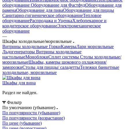
оборудование
Оборудование для Фастфуд
Оборудование для
рамена
Оборудование для пива
Оборудование для пиццы
Санитарно-гигиеническое оборудование
Тепловое
оборудование
Распродажа и Уценка
Хлебопекарное и
кондитерское оборудование
Электромеханическое
оборудование
—
Шкафы холодильные/морозильные
Витрины холодильные
Горки
Камеры
Лари морозильные
Льдогенераторы
Витрины холодильные
настольные
Моноблоки
Сплит системы
Столы холодильные/
морозильные
Шкафы, камеры шокового охлаждения/
заморозки
Столы для пиццы/ саладетты
Тележки банкетные
холодильные, морозильные
Шкафы для вина
Раздел не найден.
Фильтр
По умолчанию (убывание)
По популярности (убывание)
По популярности (возрастание)
По цене (убывание)
По цене (возрастание)