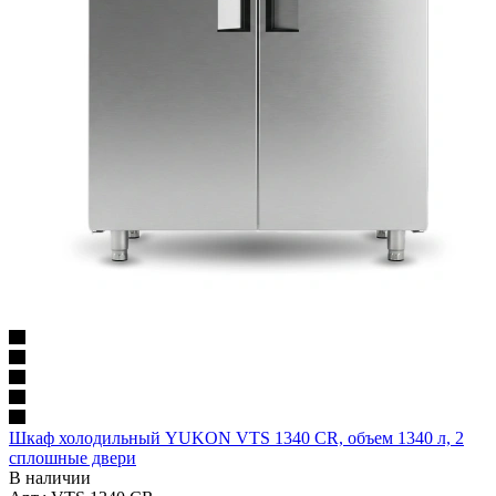
Шкаф холодильный YUKON VTS 1340 CR, объем 1340 л, 2
сплошные двери
В наличии