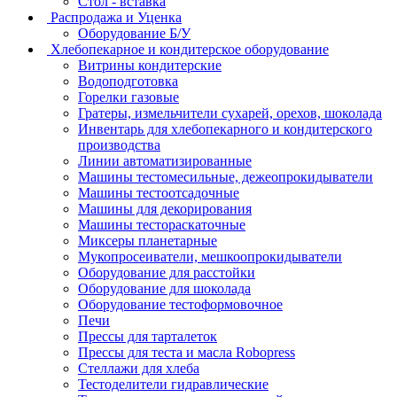
Стол - вставка
Распродажа и Уценка
Оборудование Б/У
Хлебопекарное и кондитерское оборудование
Витрины кондитерские
Водоподготовка
Горелки газовые
Гратеры, измельчители сухарей, орехов, шоколада
Инвентарь для хлебопекарного и кондитерского
производства
Линии автоматизированные
Машины тестомесильные, дежеопрокидыватели
Машины тестоотсадочные
Машины для декорирования
Машины тестораскаточные
Миксеры планетарные
Мукопросеиватели, мешкоопрокидыватели
Оборудование для расстойки
Оборудование для шоколада
Оборудование тестоформовочное
Печи
Прессы для тарталеток
Прессы для теста и масла Robopress
Стеллажи для хлеба
Тестоделители гидравлические