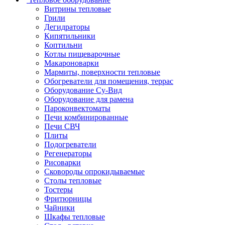
Витрины тепловые
Грили
Дегидраторы
Кипятильники
Коптильни
Котлы пищеварочные
Макароноварки
Мармиты, поверхности тепловые
Обогреватели для помещения, террас
Оборудование Су-Bид
Оборудование для рамена
Пароконвектоматы
Печи комбинированные
Печи СВЧ
Плиты
Подогреватели
Регенераторы
Рисоварки
Сковороды опрокидываемые
Столы тепловые
Тостеры
Фритюрницы
Чайники
Шкафы тепловые