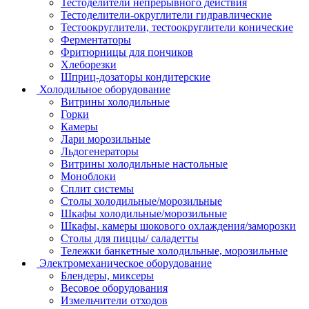
Тестоделители непрерывного действия
Тестоделители-округлители гидравлические
Тестоокруглители, тестоокруглители конические
Ферментаторы
Фритюрницы для пончиков
Хлеборезки
Шприц-дозаторы кондитерские
Холодильное оборудование
Витрины холодильные
Горки
Камеры
Лари морозильные
Льдогенераторы
Витрины холодильные настольные
Моноблоки
Сплит системы
Столы холодильные/морозильные
Шкафы холодильные/морозильные
Шкафы, камеры шокового охлаждения/заморозки
Столы для пиццы/ саладетты
Тележки банкетные холодильные, морозильные
Электромеханическое оборудование
Блендеры, миксеры
Весовое оборудования
Измельчители отходов