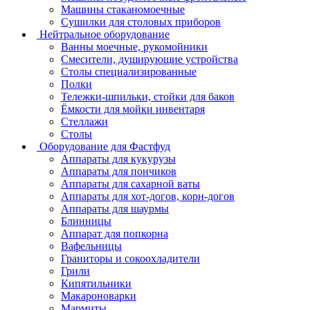
Машины стаканомоечные
Сушилки для столовых приборов
Нейтральное оборудование
Ванны моечные, рукомойники
Смесители, душирующие устройства
Столы специализированные
Полки
Тележки-шпильки, стойки для баков
Ёмкости для мойки инвентаря
Стеллажи
Столы
Оборудование для Фастфуд
Аппараты для кукурузы
Аппараты для пончиков
Аппараты для сахарной ваты
Аппараты для хот-догов, корн-догов
Аппараты для шаурмы
Блинницы
Аппарат для попкорна
Вафельницы
Граниторы и сокоохладители
Грили
Кипятильники
Макароноварки
Мармиты