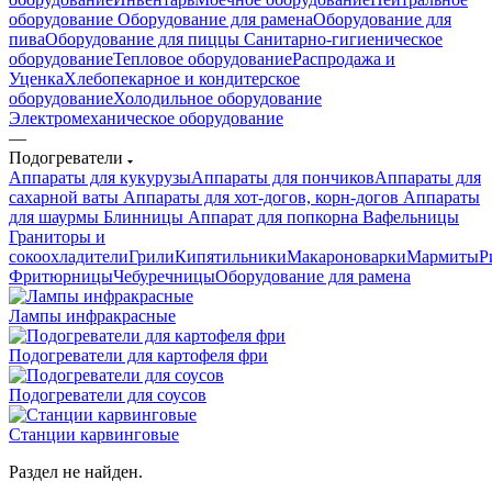
оборудование
Оборудование для рамена
Оборудование для
пива
Оборудование для пиццы
Санитарно-гигиеническое
оборудование
Тепловое оборудование
Распродажа и
Уценка
Хлебопекарное и кондитерское
оборудование
Холодильное оборудование
Электромеханическое оборудование
—
Подогреватели
Аппараты для кукурузы
Аппараты для пончиков
Аппараты для
сахарной ваты
Аппараты для хот-догов, корн-догов
Аппараты
для шаурмы
Блинницы
Аппарат для попкорна
Вафельницы
Граниторы и
сокоохладители
Грили
Кипятильники
Макароноварки
Мармиты
Р
Фритюрницы
Чебуречницы
Оборудование для рамена
Лампы инфракрасные
Подогреватели для картофеля фри
Подогреватели для соусов
Станции карвинговые
Раздел не найден.