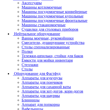
Аксессуары
Машины котломоечные
Машины посудомоечные конвейерные
Машины посудомоечные купольные
Машины посудомоечные фронтальные
Машины стаканомоечные
Сушилки для столовых приборов
Нейтральное оборудование
Ванны моечные, рукомойники
Смесители, душирующие устройства
Столы специализированные
Полки
Тележки-шпильки, стойки для баков
Ёмкости для мойки инвентаря
Стеллажи
Столы
Оборудование для Фастфуд
Аппараты для кукурузы
Аппараты для пончиков
Аппараты для сахарной ваты
Аппараты для хот-догов, корн-догов
Аппараты для шаурмы
Блинницы
Аппарат для попкорна
Вафельницы