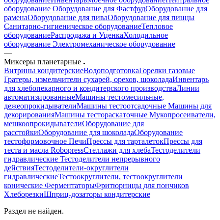
оборудование
Оборудование для Фастфуд
Оборудование для
рамена
Оборудование для пива
Оборудование для пиццы
Санитарно-гигиеническое оборудование
Тепловое
оборудование
Распродажа и Уценка
Холодильное
оборудование
Электромеханическое оборудование
—
Миксеры планетарные
Витрины кондитерские
Водоподготовка
Горелки газовые
Гратеры, измельчители сухарей, орехов, шоколада
Инвентарь
для хлебопекарного и кондитерского производства
Линии
автоматизированные
Машины тестомесильные,
дежеопрокидыватели
Машины тестоотсадочные
Машины для
декорирования
Машины тестораскаточные
Мукопросеиватели,
мешкоопрокидыватели
Оборудование для
расстойки
Оборудование для шоколада
Оборудование
тестоформовочное
Печи
Прессы для тарталеток
Прессы для
теста и масла Robopress
Стеллажи для хлеба
Тестоделители
гидравлические
Тестоделители непрерывного
действия
Тестоделители-округлители
гидравлические
Тестоокруглители, тестоокруглители
конические
Ферментаторы
Фритюрницы для пончиков
Хлеборезки
Шприц-дозаторы кондитерские
Раздел не найден.