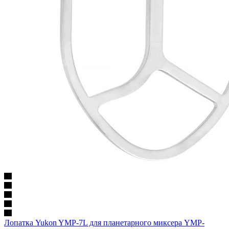
Лопатка Yukon YMP-7L для планетарного миксера YMP-