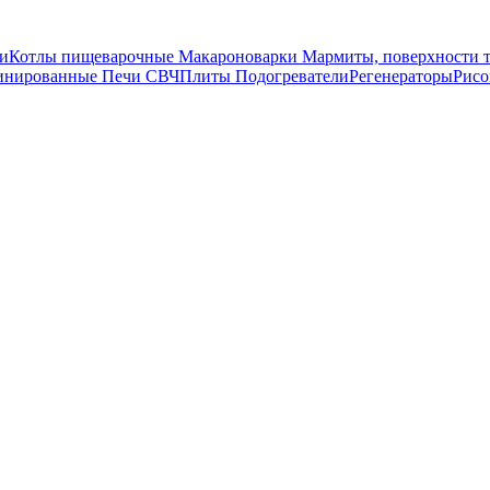
и
Котлы пищеварочные
Макароноварки
Мармиты, поверхности 
инированные
Печи СВЧ
Плиты
Подогреватели
Регенераторы
Рис