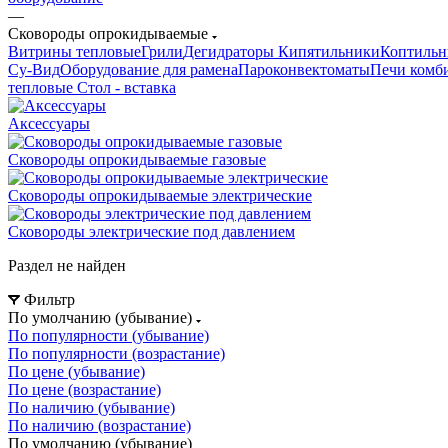
—
Сковороды опрокидываемые
Витрины тепловые
Грили
Дегидраторы
Кипятильники
Коптильн
Су-Bид
Оборудование для рамена
Пароконвектоматы
Печи комб
тепловые
Стол - вставка
Аксессуары
Сковороды опрокидываемые газовые
Сковороды опрокидываемые электрические
Сковороды электрические под давлением
Раздел не найден
Фильтр
По умолчанию (убывание)
По популярности (убывание)
По популярности (возрастание)
По цене (убывание)
По цене (возрастание)
По наличию (убывание)
По наличию (возрастание)
По умолчанию (убывание)