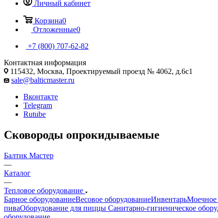
Личный кабинет
Корзина
0
Отложенные
0
+7 (800) 707-62-82
Контактная информация
115432, Москва, Проектируемый проезд № 4062, д.6с1
sale@balticmaster.ru
Вконтакте
Telegram
Rutube
Сковороды опрокидываемые
Балтик Мастер
—
Каталог
—
Тепловое оборудование
Барное оборудование
Весовое оборудование
Инвентарь
Моечное 
пива
Оборудование для пиццы
Санитарно-гигиеническое обору
оборудование