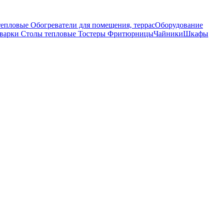
тепловые
Обогреватели для помещения, террас
Оборудование
оварки
Столы тепловые
Тостеры
Фритюрницы
Чайники
Шкафы