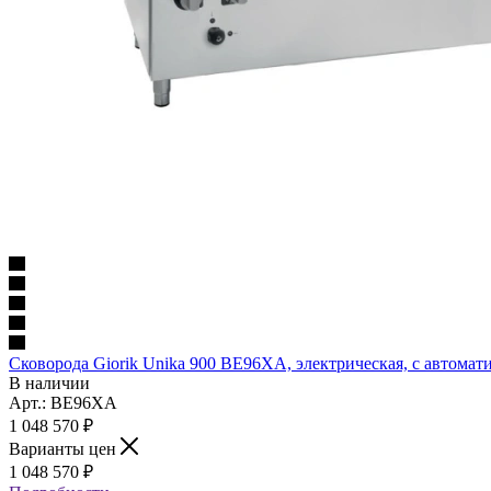
Сковорода Giorik Unika 900 BE96XA, электрическая, с автома
В наличии
Арт.: BE96XA
1 048 570
₽
Варианты цен
1 048 570
₽