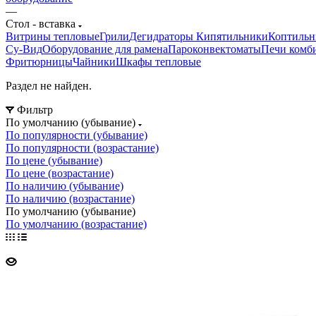
—
Стол - вставка
Витрины тепловые
Грили
Дегидраторы
Кипятильники
Коптильн
Су-Bид
Оборудование для рамена
Пароконвектоматы
Печи комб
Фритюрницы
Чайники
Шкафы тепловые
Раздел не найден.
Фильтр
По умолчанию (убывание)
По популярности (убывание)
По популярности (возрастание)
По цене (убывание)
По цене (возрастание)
По наличию (убывание)
По наличию (возрастание)
По умолчанию (убывание)
По умолчанию (возрастание)