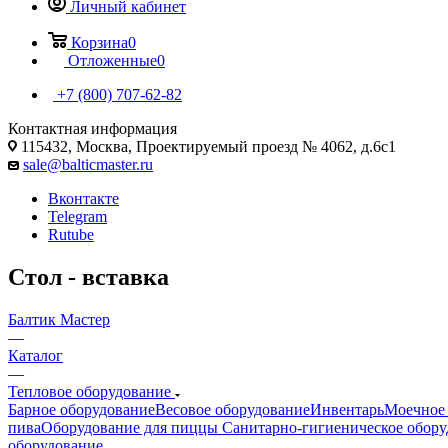
Личный кабинет
Корзина
0
Отложенные
0
+7 (800) 707-62-82
Контактная информация
115432, Москва, Проектируемый проезд № 4062, д.6с1
sale@balticmaster.ru
Вконтакте
Telegram
Rutube
Стол - вставка
Балтик Мастер
—
Каталог
—
Тепловое оборудование
Барное оборудование
Весовое оборудование
Инвентарь
Моечное 
пива
Оборудование для пиццы
Санитарно-гигиеническое обору
оборудование