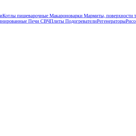
и
Котлы пищеварочные
Макароноварки
Мармиты, поверхности 
инированные
Печи СВЧ
Плиты
Подогреватели
Регенераторы
Рис