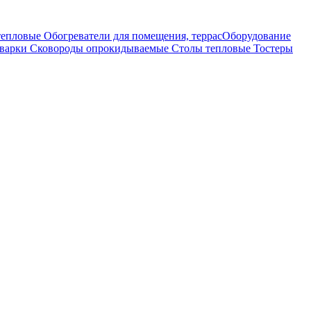
тепловые
Обогреватели для помещения, террас
Оборудование
оварки
Сковороды опрокидываемые
Столы тепловые
Тостеры