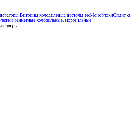
енераторы
Витрины холодильные настольные
Моноблоки
Сплит 
ележки банкетные холодильные, морозильные
я дверь