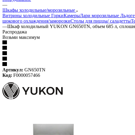
—
Шкафы холодильные/морозильные
Витрины холодильные
Горки
Камеры
Лари морозильные
Льдог
шокового охлаждения/заморозки
Столы для пиццы/ саладетты
Т
—
Шкаф холодильный YUKON GN650TN, объем 685 л, сплошна
Распродажа
Возьми максимум
Артикул:
GN650TN
Код:
F0000057466