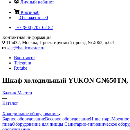
Личный кабинет
Корзина
0
Отложенные
0
+7 (800) 707-62-82
Контактная информация
115432, Москва, Проектируемый проезд № 4062, д.6с1
sale@balticmaster.ru
Вконтакте
Telegram
Rutube
Шкаф холодильный YUKON GN650TN, об
Балтик Мастер
—
Каталог
—
Холодильное оборудование
Барное оборудование
Весовое оборудование
Инвентарь
Моечное 
пива
Оборудование для пиццы
Санитарно-гигиеническое обору
оборудование