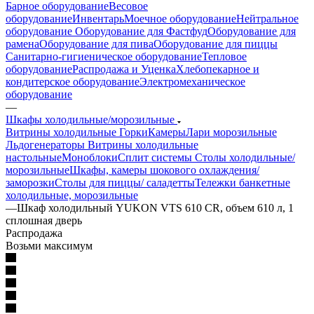
Барное оборудование
Весовое
оборудование
Инвентарь
Моечное оборудование
Нейтральное
оборудование
Оборудование для Фастфуд
Оборудование для
рамена
Оборудование для пива
Оборудование для пиццы
Санитарно-гигиеническое оборудование
Тепловое
оборудование
Распродажа и Уценка
Хлебопекарное и
кондитерское оборудование
Электромеханическое
оборудование
—
Шкафы холодильные/морозильные
Витрины холодильные
Горки
Камеры
Лари морозильные
Льдогенераторы
Витрины холодильные
настольные
Моноблоки
Сплит системы
Столы холодильные/
морозильные
Шкафы, камеры шокового охлаждения/
заморозки
Столы для пиццы/ саладетты
Тележки банкетные
холодильные, морозильные
—
Шкаф холодильный YUKON VTS 610 CR, объем 610 л, 1
сплошная дверь
Распродажа
Возьми максимум