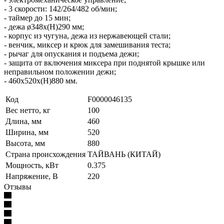
- 3 скорости: 142/264/482 об/мин;
- таймер до 15 мин;
- дежа ø348x(H)290 мм;
- корпус из чугуна, дежа из нержавеющей стали;
- венчик, миксер и крюк для замешивания теста;
- рычаг для опускания и подъема дежи;
- защита от включения миксера при поднятой крышке или
неправильном положении дежи;
- 460x520x(H)880 мм.
Код
F0000046135
Вес нетто, кг
100
Длина, мм
460
Ширина, мм
520
Высота, мм
880
Страна происхождения
ТАЙВАНЬ (КИТАЙ)
Мощность, кВт
0.375
Напряжение, В
220
Отзывы