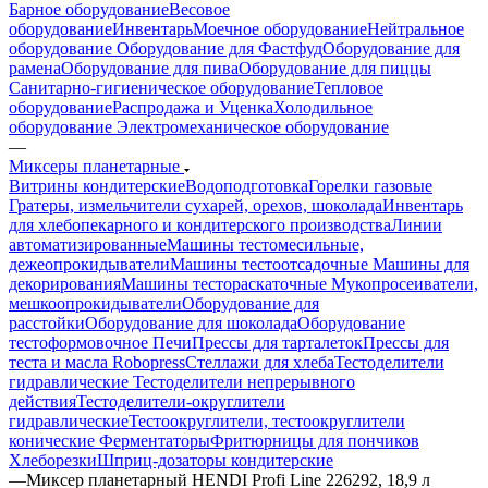
Барное оборудование
Весовое
оборудование
Инвентарь
Моечное оборудование
Нейтральное
оборудование
Оборудование для Фастфуд
Оборудование для
рамена
Оборудование для пива
Оборудование для пиццы
Санитарно-гигиеническое оборудование
Тепловое
оборудование
Распродажа и Уценка
Холодильное
оборудование
Электромеханическое оборудование
—
Миксеры планетарные
Витрины кондитерские
Водоподготовка
Горелки газовые
Гратеры, измельчители сухарей, орехов, шоколада
Инвентарь
для хлебопекарного и кондитерского производства
Линии
автоматизированные
Машины тестомесильные,
дежеопрокидыватели
Машины тестоотсадочные
Машины для
декорирования
Машины тестораскаточные
Мукопросеиватели,
мешкоопрокидыватели
Оборудование для
расстойки
Оборудование для шоколада
Оборудование
тестоформовочное
Печи
Прессы для тарталеток
Прессы для
теста и масла Robopress
Стеллажи для хлеба
Тестоделители
гидравлические
Тестоделители непрерывного
действия
Тестоделители-округлители
гидравлические
Тестоокруглители, тестоокруглители
конические
Ферментаторы
Фритюрницы для пончиков
Хлеборезки
Шприц-дозаторы кондитерские
—
Миксер планетарный HENDI Profi Line 226292, 18,9 л