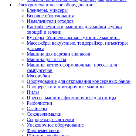
Электромеханическое оборудование
Блендеры, миксеры
Весовое оборудования
Измельчители отходов
Картофелечистки, машины для мойки, сушки
овощей и зелени
Куттеры, Универсальные кухонные машины
Массажёры вакуумные, тендерайзер, инъекторы
для мяса
Машина для нарезки ананасов
Машина для пасты
Машины котлетоформовочные, прессы для
гамбургеров
Мясорубки
Оборудование для открывания консервных банок
Овощерезки и протирочные машины
Пилы
Прессы, машины формовочные для пиццы
Рыбочистки
Слайсеры
Соковыжималки
Сырорезки, сыротерки
Упаковочное оборудование
Фаршемешалки
Шприцы колбасные