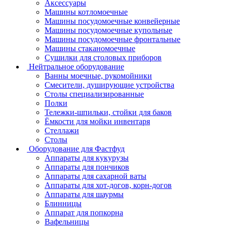
Аксессуары
Машины котломоечные
Машины посудомоечные конвейерные
Машины посудомоечные купольные
Машины посудомоечные фронтальные
Машины стаканомоечные
Сушилки для столовых приборов
Нейтральное оборудование
Ванны моечные, рукомойники
Смесители, душирующие устройства
Столы специализированные
Полки
Тележки-шпильки, стойки для баков
Ёмкости для мойки инвентаря
Стеллажи
Столы
Оборудование для Фастфуд
Аппараты для кукурузы
Аппараты для пончиков
Аппараты для сахарной ваты
Аппараты для хот-догов, корн-догов
Аппараты для шаурмы
Блинницы
Аппарат для попкорна
Вафельницы