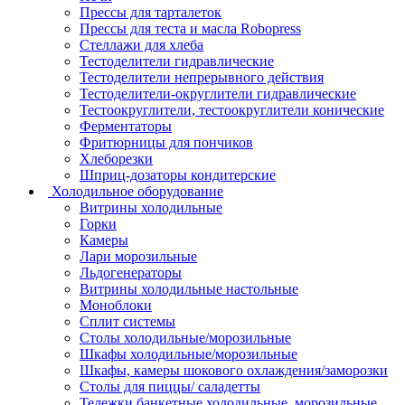
Прессы для тарталеток
Прессы для теста и масла Robopress
Стеллажи для хлеба
Тестоделители гидравлические
Тестоделители непрерывного действия
Тестоделители-округлители гидравлические
Тестоокруглители, тестоокруглители конические
Ферментаторы
Фритюрницы для пончиков
Хлеборезки
Шприц-дозаторы кондитерские
Холодильное оборудование
Витрины холодильные
Горки
Камеры
Лари морозильные
Льдогенераторы
Витрины холодильные настольные
Моноблоки
Сплит системы
Столы холодильные/морозильные
Шкафы холодильные/морозильные
Шкафы, камеры шокового охлаждения/заморозки
Столы для пиццы/ саладетты
Тележки банкетные холодильные, морозильные