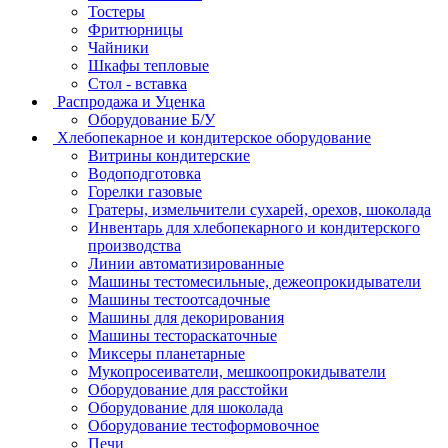
Тостеры
Фритюрницы
Чайники
Шкафы тепловые
Стол - вставка
Распродажа и Уценка
Оборудование Б/У
Хлебопекарное и кондитерское оборудование
Витрины кондитерские
Водоподготовка
Горелки газовые
Гратеры, измельчители сухарей, орехов, шоколада
Инвентарь для хлебопекарного и кондитерского
производства
Линии автоматизированные
Машины тестомесильные, дежеопрокидыватели
Машины тестоотсадочные
Машины для декорирования
Машины тестораскаточные
Миксеры планетарные
Мукопросеиватели, мешкоопрокидыватели
Оборудование для расстойки
Оборудование для шоколада
Оборудование тестоформовочное
Печи