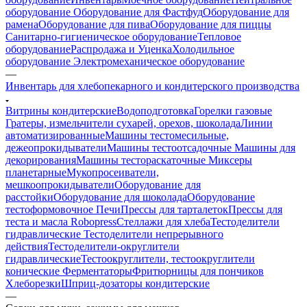
оборудование
Оборудование для Фастфуд
Оборудование для
рамена
Оборудование для пива
Оборудование для пиццы
Санитарно-гигиеническое оборудование
Тепловое
оборудование
Распродажа и Уценка
Холодильное
оборудование
Электромеханическое оборудование
—
Инвентарь для хлебопекарного и кондитерского производства
Витрины кондитерские
Водоподготовка
Горелки газовые
Гратеры, измельчители сухарей, орехов, шоколада
Линии
автоматизированные
Машины тестомесильные,
дежеопрокидыватели
Машины тестоотсадочные
Машины для
декорирования
Машины тестораскаточные
Миксеры
планетарные
Мукопросеиватели,
мешкоопрокидыватели
Оборудование для
расстойки
Оборудование для шоколада
Оборудование
тестоформовочное
Печи
Прессы для тарталеток
Прессы для
теста и масла Robopress
Стеллажи для хлеба
Тестоделители
гидравлические
Тестоделители непрерывного
действия
Тестоделители-округлители
гидравлические
Тестоокруглители, тестоокруглители
конические
Ферментаторы
Фритюрницы для пончиков
Хлеборезки
Шприц-дозаторы кондитерские
—