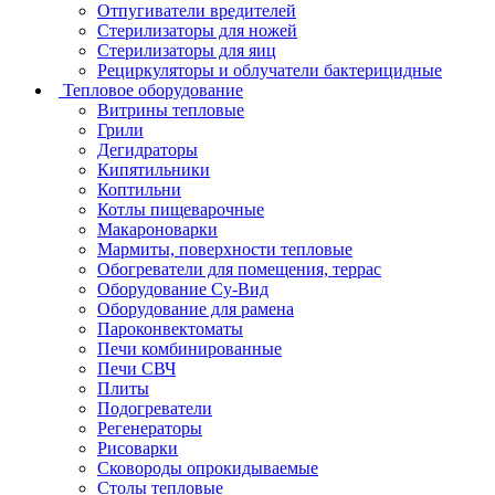
Отпугиватели вредителей
Стерилизаторы для ножей
Стерилизаторы для яиц
Рециркуляторы и облучатели бактерицидные
Тепловое оборудование
Витрины тепловые
Грили
Дегидраторы
Кипятильники
Коптильни
Котлы пищеварочные
Макароноварки
Мармиты, поверхности тепловые
Обогреватели для помещения, террас
Оборудование Су-Bид
Оборудование для рамена
Пароконвектоматы
Печи комбинированные
Печи СВЧ
Плиты
Подогреватели
Регенераторы
Рисоварки
Сковороды опрокидываемые
Столы тепловые