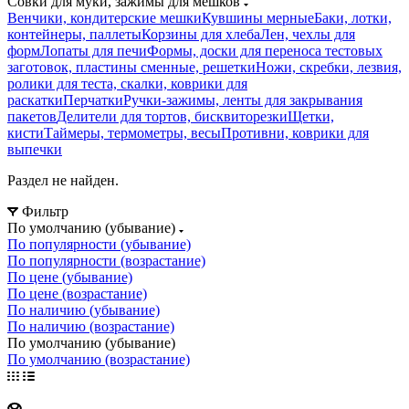
Совки для муки, зажимы для мешков
Венчики, кондитерские мешки
Кувшины мерные
Баки, лотки,
контейнеры, паллеты
Корзины для хлеба
Лен, чехлы для
форм
Лопаты для печи
Формы, доски для переноса тестовых
заготовок, пластины сменные, решетки
Ножи, скребки, лезвия,
ролики для теста, скалки, коврики для
раскатки
Перчатки
Ручки-зажимы, ленты для закрывания
пакетов
Делители для тортов, бисквиторезки
Щетки,
кисти
Таймеры, термометры, весы
Противни, коврики для
выпечки
Раздел не найден.
Фильтр
По умолчанию (убывание)
По популярности (убывание)
По популярности (возрастание)
По цене (убывание)
По цене (возрастание)
По наличию (убывание)
По наличию (возрастание)
По умолчанию (убывание)
По умолчанию (возрастание)