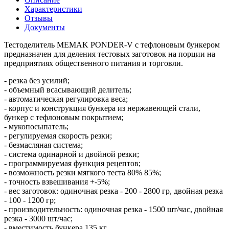
Характеристики
Отзывы
Документы
Тестоделитель MEMAK PONDER-V с тефлоновым бункером
предназначен для деления тестовых заготовок на порции на
предприятиях общественного питания и торговли.
- резка без усилий;
- объемный всасывающий делитель;
- автоматическая регулировка веса;
- корпус и конструкция бункера из нержавеющей стали,
бункер с тефлоновым покрытием;
- мукопосыпатель;
- регулируемая скорость резки;
- безмасляная система;
- система одинарной и двойной резки;
- программируемая функция рецептов;
- возможность резки мягкого теста 80% 85%;
- точность взвешивания +-5%;
- вес заготовок: одиночная резка - 200 - 2800 гр, двойная резка
- 100 - 1200 гр;
- производительность: одиночная резка - 1500 шт/час, двойная
резка - 3000 шт/час;
- вместимость бункера 135 кг.