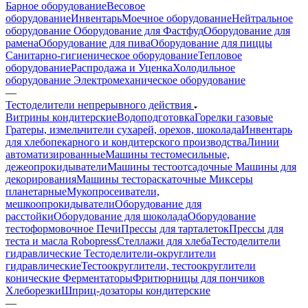
Барное оборудование
Весовое
оборудование
Инвентарь
Моечное оборудование
Нейтральное
оборудование
Оборудование для Фастфуд
Оборудование для
рамена
Оборудование для пива
Оборудование для пиццы
Санитарно-гигиеническое оборудование
Тепловое
оборудование
Распродажа и Уценка
Холодильное
оборудование
Электромеханическое оборудование
—
Тестоделители непрерывного действия
Витрины кондитерские
Водоподготовка
Горелки газовые
Гратеры, измельчители сухарей, орехов, шоколада
Инвентарь
для хлебопекарного и кондитерского производства
Линии
автоматизированные
Машины тестомесильные,
дежеопрокидыватели
Машины тестоотсадочные
Машины для
декорирования
Машины тестораскаточные
Миксеры
планетарные
Мукопросеиватели,
мешкоопрокидыватели
Оборудование для
расстойки
Оборудование для шоколада
Оборудование
тестоформовочное
Печи
Прессы для тарталеток
Прессы для
теста и масла Robopress
Стеллажи для хлеба
Тестоделители
гидравлические
Тестоделители-округлители
гидравлические
Тестоокруглители, тестоокруглители
конические
Ферментаторы
Фритюрницы для пончиков
Хлеборезки
Шприц-дозаторы кондитерские
—