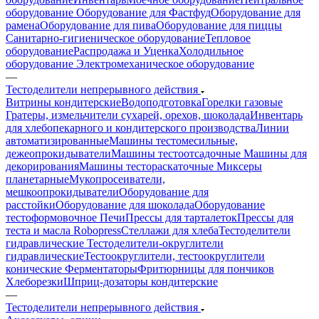
оборудование
Оборудование для Фастфуд
Оборудование для
рамена
Оборудование для пива
Оборудование для пиццы
Санитарно-гигиеническое оборудование
Тепловое
оборудование
Распродажа и Уценка
Холодильное
оборудование
Электромеханическое оборудование
—
Тестоделители непрерывного действия
Витрины кондитерские
Водоподготовка
Горелки газовые
Гратеры, измельчители сухарей, орехов, шоколада
Инвентарь
для хлебопекарного и кондитерского производства
Линии
автоматизированные
Машины тестомесильные,
дежеопрокидыватели
Машины тестоотсадочные
Машины для
декорирования
Машины тестораскаточные
Миксеры
планетарные
Мукопросеиватели,
мешкоопрокидыватели
Оборудование для
расстойки
Оборудование для шоколада
Оборудование
тестоформовочное
Печи
Прессы для тарталеток
Прессы для
теста и масла Robopress
Стеллажи для хлеба
Тестоделители
гидравлические
Тестоделители-округлители
гидравлические
Тестоокруглители, тестоокруглители
конические
Ферментаторы
Фритюрницы для пончиков
Хлеборезки
Шприц-дозаторы кондитерские
—
Тестоделители непрерывного действия