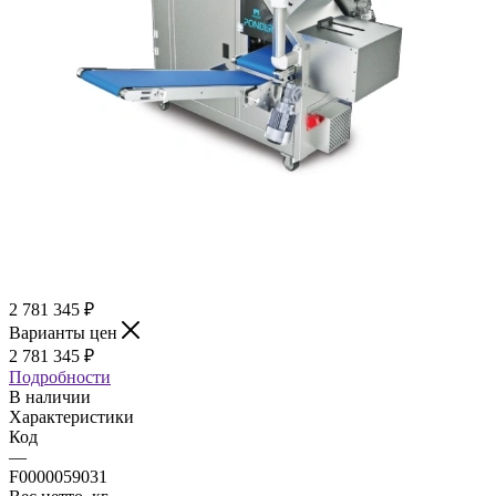
2 781 345
₽
Варианты цен
2 781 345
₽
Подробности
В наличии
Характеристики
Код
—
F0000059031