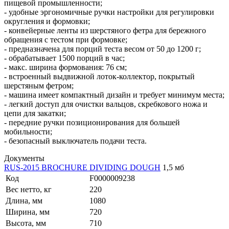
пищевой промышленности;
- удобные эргономичные ручки настройки для регулировки
округления и формовки;
- конвейерные ленты из шерстяного фетра для бережного
обращения с тестом при формовке;
- предназначена для порций теста весом от 50 до 1200 г;
- обрабатывает 1500 порций в час;
- макс. ширина формования: 76 см;
- встроенный выдвижной лоток-коллектор, покрытый
шерстяным фетром;
- машина имеет компактный дизайн и требует минимум места;
- легкий доступ для очистки вальцов, скребкового ножа и
цепи для закатки;
- передние ручки позиционирования для большей
мобильности;
- безопасный выключатель подачи теста.
Документы
RUS-2015 BROCHURE DIVIDING DOUGH
1,5 мб
Код
F0000009238
Вес нетто, кг
220
Длина, мм
1080
Ширина, мм
720
Высота, мм
710