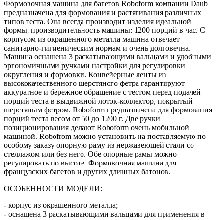
Формовочная машина для багетов Roboform компании Daub
предназначена для формования и растягивания различных
типов теста. Она всегда производит изделия идеальной
формы; производительность машины: 1200 порций в час. С
корпусом из окрашенного металла машина отвечает
санитарно-гигиеническим нормам и очень долговечна.
Машина оснащена 3 раскатывающими вальцами и удобными
эргономичными ручками настройки для регулировки
округления и формовки. Конвейерные ленты из
высококачественного шерстяного фетра гарантируют
аккуратное и бережное обращение с тестом перед подачей
порций теста в выдвижной лоток-коллектор, покрытый
шерстяным фетром. Roboform предназначена для формования
порций теста весом от 50 до 1200 г. Две ручки
позиционирования делают Roboform очень мобильной
машиной. Robofrom можно установить на поставляемую по
особому заказу опорную раму из нержавеющей стали со
стеллажом или без него. Обе опорные рамы можно
регулировать по высоте. Формовочная машина для
французских багетов и других длинных батонов.
ОСОБЕННОСТИ МОДЕЛИ:
- корпус из окрашенного металла;
- оснащена 3 раскатывающими вальцами для применения в