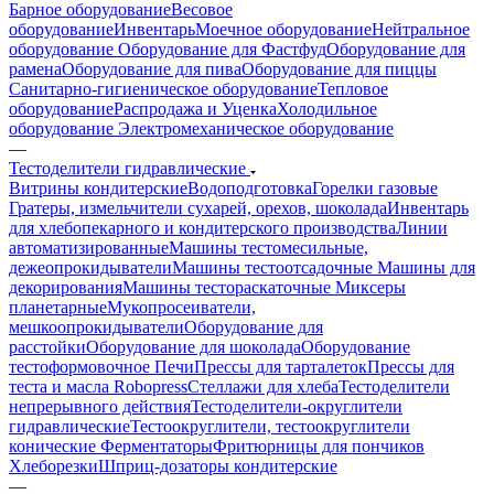
Барное оборудование
Весовое
оборудование
Инвентарь
Моечное оборудование
Нейтральное
оборудование
Оборудование для Фастфуд
Оборудование для
рамена
Оборудование для пива
Оборудование для пиццы
Санитарно-гигиеническое оборудование
Тепловое
оборудование
Распродажа и Уценка
Холодильное
оборудование
Электромеханическое оборудование
—
Тестоделители гидравлические
Витрины кондитерские
Водоподготовка
Горелки газовые
Гратеры, измельчители сухарей, орехов, шоколада
Инвентарь
для хлебопекарного и кондитерского производства
Линии
автоматизированные
Машины тестомесильные,
дежеопрокидыватели
Машины тестоотсадочные
Машины для
декорирования
Машины тестораскаточные
Миксеры
планетарные
Мукопросеиватели,
мешкоопрокидыватели
Оборудование для
расстойки
Оборудование для шоколада
Оборудование
тестоформовочное
Печи
Прессы для тарталеток
Прессы для
теста и масла Robopress
Стеллажи для хлеба
Тестоделители
непрерывного действия
Тестоделители-округлители
гидравлические
Тестоокруглители, тестоокруглители
конические
Ферментаторы
Фритюрницы для пончиков
Хлеборезки
Шприц-дозаторы кондитерские
—