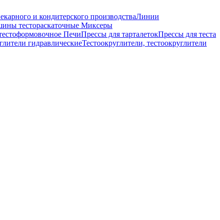
екарного и кондитерского производства
Линии
ины тестораскаточные
Миксеры
тестоформовочное
Печи
Прессы для тарталеток
Прессы для теста
глители гидравлические
Тестоокруглители, тестоокруглители