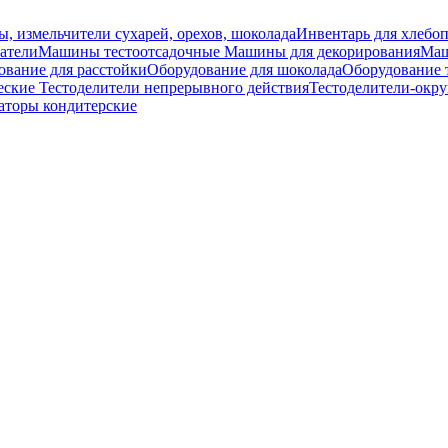
ы, измельчители сухарей, орехов, шоколада
Инвентарь для хлебоп
атели
Машины тестоотсадочные
Машины для декорирования
Маш
ование для расстойки
Оборудование для шоколада
Оборудование 
еские
Тестоделители непрерывного действия
Тестоделители-окру
аторы кондитерские