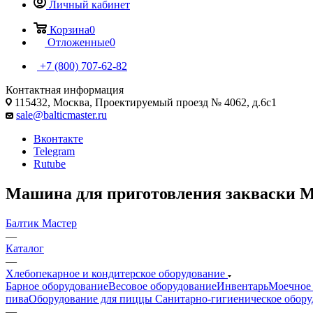
Личный кабинет
Корзина
0
Отложенные
0
+7 (800) 707-62-82
Контактная информация
115432, Москва, Проектируемый проезд № 4062, д.6с1
sale@balticmaster.ru
Вконтакте
Telegram
Rutube
Машина для приготовления закваски
Балтик Мастер
—
Каталог
—
Хлебопекарное и кондитерское оборудование
Барное оборудование
Весовое оборудование
Инвентарь
Моечное 
пива
Оборудование для пиццы
Санитарно-гигиеническое обору
—