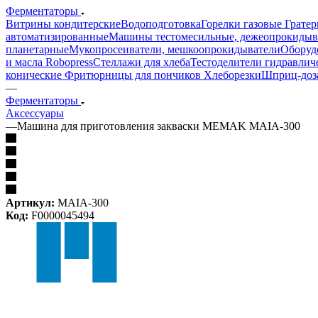
Ферментаторы
Витрины кондитерские
Водоподготовка
Горелки газовые
Гратер
автоматизированные
Машины тестомесильные, дежеопрокидыв
планетарные
Мукопросеиватели, мешкоопрокидыватели
Оборуд
и масла Robopress
Стеллажи для хлеба
Тестоделители гидравлич
конические
Фритюрницы для пончиков
Хлеборезки
Шприц-доз
—
Ферментаторы
Аксессуары
—
Машина для приготовления закваски MEMAK MAIA-300
Артикул:
MAIA-300
Код:
F0000045494