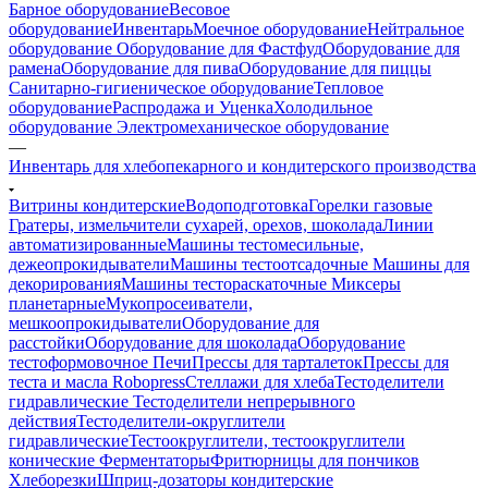
Барное оборудование
Весовое
оборудование
Инвентарь
Моечное оборудование
Нейтральное
оборудование
Оборудование для Фастфуд
Оборудование для
рамена
Оборудование для пива
Оборудование для пиццы
Санитарно-гигиеническое оборудование
Тепловое
оборудование
Распродажа и Уценка
Холодильное
оборудование
Электромеханическое оборудование
—
Инвентарь для хлебопекарного и кондитерского производства
Витрины кондитерские
Водоподготовка
Горелки газовые
Гратеры, измельчители сухарей, орехов, шоколада
Линии
автоматизированные
Машины тестомесильные,
дежеопрокидыватели
Машины тестоотсадочные
Машины для
декорирования
Машины тестораскаточные
Миксеры
планетарные
Мукопросеиватели,
мешкоопрокидыватели
Оборудование для
расстойки
Оборудование для шоколада
Оборудование
тестоформовочное
Печи
Прессы для тарталеток
Прессы для
теста и масла Robopress
Стеллажи для хлеба
Тестоделители
гидравлические
Тестоделители непрерывного
действия
Тестоделители-округлители
гидравлические
Тестоокруглители, тестоокруглители
конические
Ферментаторы
Фритюрницы для пончиков
Хлеборезки
Шприц-дозаторы кондитерские