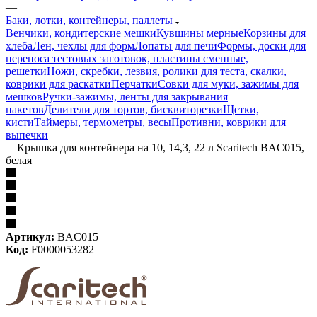
—
Баки, лотки, контейнеры, паллеты
Венчики, кондитерские мешки
Кувшины мерные
Корзины для
хлеба
Лен, чехлы для форм
Лопаты для печи
Формы, доски для
переноса тестовых заготовок, пластины сменные,
решетки
Ножи, скребки, лезвия, ролики для теста, скалки,
коврики для раскатки
Перчатки
Совки для муки, зажимы для
мешков
Ручки-зажимы, ленты для закрывания
пакетов
Делители для тортов, бисквиторезки
Щетки,
кисти
Таймеры, термометры, весы
Противни, коврики для
выпечки
—
Крышка для контейнера на 10, 14,3, 22 л Scaritech BAC015,
белая
Артикул:
BAC015
Код:
F0000053282