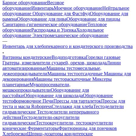
Барное оборудование
Весовое
оборудование
Инвентарь
Моечное оборудование
Нейтральное
оборудование
Оборудование для Фастфуд
Оборудование для
рамена
Оборудование для пива
Оборудование для пиццы
Санитарно-гигиеническое оборудование
Тепловое
оборудование
Распродажа и Уценка
Холодильное
оборудование
Электромеханическое оборудование
—
Инвентарь для хлебопекарного и кондитерского производства
Витрины кондитерские
Водоподготовка
Горелки газовые
Гратеры, измельчители сухарей, орехов, шоколада
Линии
автоматизированные
Машины тестомесильные,
дежеопрокидыватели
Машины тестоотсадочные
Машины для
декорирования
Машины тестораскаточные
Миксеры
планетарные
Мукопросеиватели,
мешкоопрокидыватели
Оборудование для
расстойки
Оборудование для шоколада
Оборудование
тестоформовочное
Печи
Прессы для тарталеток
Прессы для
теста и масла Robopress
Стеллажи для хлеба
Тестоделители
гидравлические
Тестоделители непрерывного
действия
Тестоделители-округлители
гидравлические
Тестоокруглители, тестоокруглители
конические
Ферментаторы
Фритюрницы для пончиков
Хлеборезки
Шприц-дозаторы кондитерские