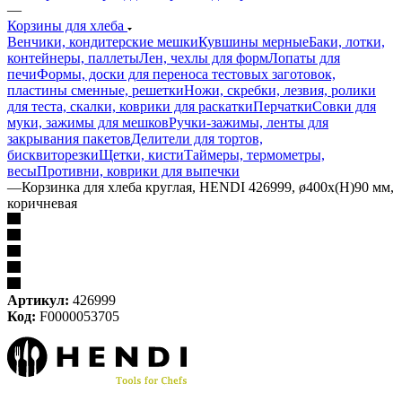
—
Корзины для хлеба
Венчики, кондитерские мешки
Кувшины мерные
Баки, лотки,
контейнеры, паллеты
Лен, чехлы для форм
Лопаты для
печи
Формы, доски для переноса тестовых заготовок,
пластины сменные, решетки
Ножи, скребки, лезвия, ролики
для теста, скалки, коврики для раскатки
Перчатки
Совки для
муки, зажимы для мешков
Ручки-зажимы, ленты для
закрывания пакетов
Делители для тортов,
бисквиторезки
Щетки, кисти
Таймеры, термометры,
весы
Противни, коврики для выпечки
—
Корзинка для хлеба круглая, HENDI 426999, ø400x(H)90 мм,
коричневая
Артикул:
426999
Код:
F0000053705