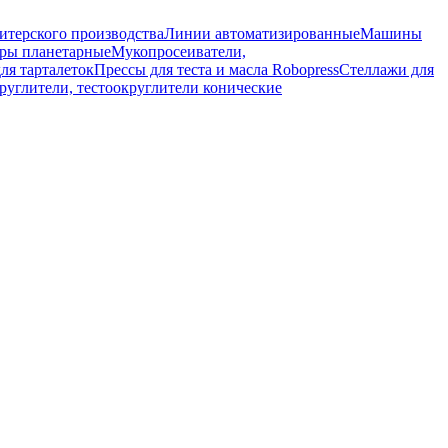
итерского производства
Линии автоматизированные
Машины
ры планетарные
Мукопросеиватели,
ля тарталеток
Прессы для теста и масла Robopress
Стеллажи для
руглители, тестоокруглители конические