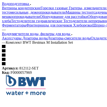
Водоподготовка
Витрины кондитерские
Горелки газовые
Гратеры, измельчители
тестомесильные, дежеопрокидыватели
Машины тестоотсадочн
мешкоопрокидыватели
Оборудование для расстойки
Оборудован
хлеба
Тестоделители гидравлические
Тестоделители непрерывн
Ферментаторы
Фритюрницы для пончиков
Хлеборезки
Шприц-д
—
Водоумягчители воды, фильтры для воды
Аксессуары
Дозаторы воды
Дозаторы-смесители воды
Охладите
—
Комплект BWT Bestmax M Installation Set
Артикул:
812112-SET
Код:
F0000057969