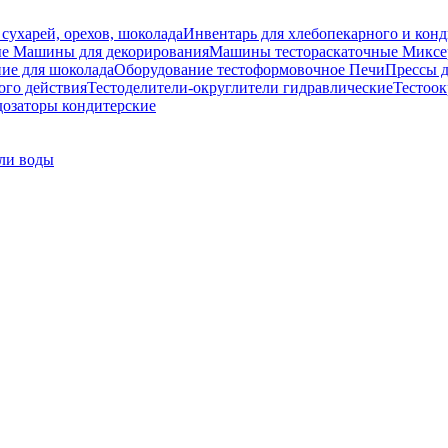
 сухарей, орехов, шоколада
Инвентарь для хлебопекарного и конд
ые
Машины для декорирования
Машины тестораскаточные
Миксе
ие для шоколада
Оборудование тестоформовочное
Печи
Прессы д
ого действия
Тестоделители-округлители гидравлические
Тестоок
озаторы кондитерские
ли воды