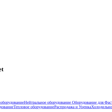
et
оборудование
Нейтральное оборудование
Оборудование для Фас
дование
Тепловое оборудование
Распродажа и Уценка
Холодильно