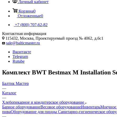
Личный кабинет
Корзина
0
Отложенные
0
+7 (800) 707-62-82
Контактная информация
115432, Москва, Проектируемый проезд № 4062, д.6с1
sale@balticmaster.ru
Вконтакте
Telegram
Rutube
Комплект BWT Bestmax M Installation S
Балтик Мастер
—
Каталог
—
Хлебопекарное и кондитерское оборудование
Барное оборудование
Весовое оборудование
Инвентарь
Моечное 
пива
Оборудование для пиццы
Санитарно-гигиеническое обору
—