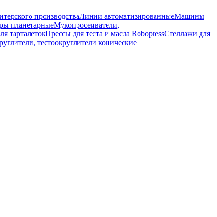
итерского производства
Линии автоматизированные
Машины
ры планетарные
Мукопросеиватели,
ля тарталеток
Прессы для теста и масла Robopress
Стеллажи для
руглители, тестоокруглители конические