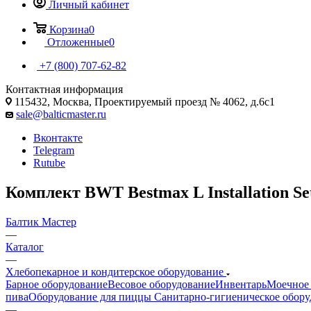
Личный кабинет
Корзина
0
Отложенные
0
+7 (800) 707-62-82
Контактная информация
115432, Москва, Проектируемый проезд № 4062, д.6с1
sale@balticmaster.ru
Вконтакте
Telegram
Rutube
Комплект BWT Bestmax L Installation Se
Балтик Мастер
—
Каталог
—
Хлебопекарное и кондитерское оборудование
Барное оборудование
Весовое оборудование
Инвентарь
Моечное 
пива
Оборудование для пиццы
Санитарно-гигиеническое обору
—