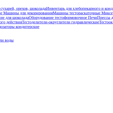
 сухарей, орехов, шоколада
Инвентарь для хлебопекарного и конд
ые
Машины для декорирования
Машины тестораскаточные
Миксе
ие для шоколада
Оборудование тестоформовочное
Печи
Прессы д
ого действия
Тестоделители-округлители гидравлические
Тестоок
озаторы кондитерские
ли воды