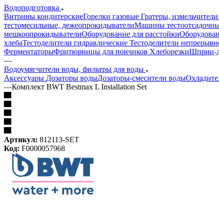
Водоподготовка
Витрины кондитерские
Горелки газовые
Гратеры, измельчители
тестомесильные, дежеопрокидыватели
Машины тестоотсадочн
мешкоопрокидыватели
Оборудование для расстойки
Оборудован
хлеба
Тестоделители гидравлические
Тестоделители непрерывн
Ферментаторы
Фритюрницы для пончиков
Хлеборезки
Шприц-д
—
Водоумягчители воды, фильтры для воды
Аксессуары
Дозаторы воды
Дозаторы-смесители воды
Охладите
—
Комплект BWT Bestmax L Installation Set
Артикул:
812113-SET
Код:
F0000057968