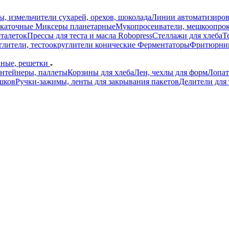
ы, измельчители сухарей, орехов, шоколада
Линии автоматизиро
скаточные
Миксеры планетарные
Мукопросеиватели, мешкоопро
рталеток
Прессы для теста и масла Robopress
Стеллажи для хлеба
Т
глители, тестоокруглители конические
Ферментаторы
Фритюрниц
нные, решетки
онтейнеры, паллеты
Корзины для хлеба
Лен, чехлы для форм
Лопат
шков
Ручки-зажимы, ленты для закрывания пакетов
Делители для 