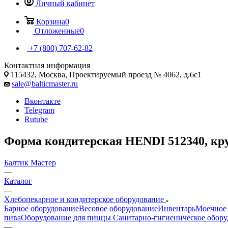
Личный кабинет
Корзина
0
Отложенные
0
+7 (800) 707-62-82
Контактная информация
115432, Москва, Проектируемый проезд № 4062, д.6с1
sale@balticmaster.ru
Вконтакте
Telegram
Rutube
Форма кондитерская HENDI 512340, кру
Балтик Мастер
—
Каталог
—
Хлебопекарное и кондитерское оборудование
Барное оборудование
Весовое оборудование
Инвентарь
Моечное 
пива
Оборудование для пиццы
Санитарно-гигиеническое обору
—