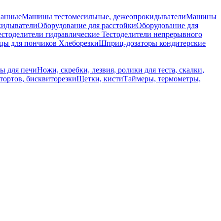
ванные
Машины тестомесильные, дежеопрокидыватели
Машины
кидыватели
Оборудование для расстойки
Оборудование для
естоделители гидравлические
Тестоделители непрерывного
ы для пончиков
Хлеборезки
Шприц-дозаторы кондитерские
ы для печи
Ножи, скребки, лезвия, ролики для теста, скалки,
тортов, бисквиторезки
Щетки, кисти
Таймеры, термометры,