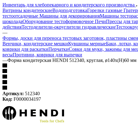
Инвентарь для хлебопекарного и кондитерского производства
Витрины кондитерские
Водоподготовка
Горелки газовые
Гратер
тестоотсадочные
Машины для декорирования
Машины тестора
шоколада
Оборудование тестоформовочное
Печи
Прессы для та
действия
Тестоделители-округлители гидравлические
Тестоокру
—
Формы, доски для переноса тестовых заготовок, пластины сме
Венчики, кондитерские мешки
Кувшины мерные
Баки, лотки, к
коврики для раскатки
Перчатки
Совки для муки, зажимы для ме
весы
Противни, коврики для выпечки
—
Форма кондитерская HENDI 512340, круглая, ø140x(H)60 мм
Артикул:
512340
Код:
F0000034197