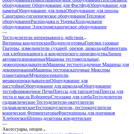
оборудование
Оборудование для Фастфуд
Оборудование для
рамена
Оборудование для пива
Оборудование для пиццы
Санитарно-гигиеническое оборудование
Тепловое
оборудование
Распродажа и Уценка
Холодильное
оборудование
Электромеханическое оборудование
—
Тестоделители непрерывного действия
Витрины кондитерские
Водоподготовка
Горелки газовые
Гратеры, измельчители сухарей, орехов, шоколада
Инвентарь
для хлебопекарного и кондитерского производства
Линии
автоматизированные
Машины тестомесильные,
дежеопрокидыватели
Машины тестоотсадочные
Машины для
декорирования
Машины тестораскаточные
Миксеры
планетарные
Мукопросеиватели,
мешкоопрокидыватели
Оборудование для
расстойки
Оборудование для шоколада
Оборудование
тестоформовочное
Печи
Прессы для тарталеток
Прессы для
теста и масла Robopress
Стеллажи для хлеба
Тестоделители
гидравлические
Тестоделители-округлители
гидравлические
Тестоокруглители, тестоокруглители
конические
Ферментаторы
Фритюрницы для пончиков
Хлеборезки
Шприц-дозаторы кондитерские
—
Аксессуары, опции