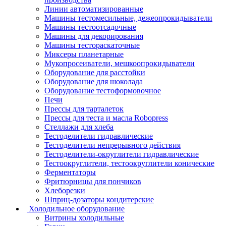
Линии автоматизированные
Машины тестомесильные, дежеопрокидыватели
Машины тестоотсадочные
Машины для декорирования
Машины тестораскаточные
Миксеры планетарные
Мукопросеиватели, мешкоопрокидыватели
Оборудование для расстойки
Оборудование для шоколада
Оборудование тестоформовочное
Печи
Прессы для тарталеток
Прессы для теста и масла Robopress
Стеллажи для хлеба
Тестоделители гидравлические
Тестоделители непрерывного действия
Тестоделители-округлители гидравлические
Тестоокруглители, тестоокруглители конические
Ферментаторы
Фритюрницы для пончиков
Хлеборезки
Шприц-дозаторы кондитерские
Холодильное оборудование
Витрины холодильные