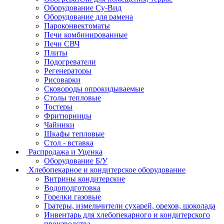
Оборудование Су-Bид
Оборудование для рамена
Пароконвектоматы
Печи комбинированные
Печи СВЧ
Плиты
Подогреватели
Регенераторы
Рисоварки
Сковороды опрокидываемые
Столы тепловые
Тостеры
Фритюрницы
Чайники
Шкафы тепловые
Стол - вставка
Распродажа и Уценка
Оборудование Б/У
Хлебопекарное и кондитерское оборудование
Витрины кондитерские
Водоподготовка
Горелки газовые
Гратеры, измельчители сухарей, орехов, шоколада
Инвентарь для хлебопекарного и кондитерского
производства