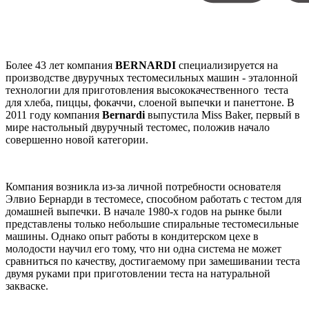
Более 43 лет компания
BERNARDI
специализируется на
производстве двуручных тестомесильных машин - эталонной
технологии для приготовления высококачественного теста
для хлеба, пиццы, фокаччи, слоеной выпечки и панеттоне. В
2011 году компания
Bernardi
выпустила Miss Baker, первый в
мире настольный двуручный тестомес, положив начало
совершенно новой категории.
Компания возникла из-за личной потребности основателя
Элвио Бернарди в тестомесе, способном работать с тестом для
домашней выпечки. В начале 1980-х годов на рынке были
представлены только небольшие спиральные тестомесильные
машины. Однако опыт работы в кондитерском цехе в
молодости научил его тому, что ни одна система не может
сравниться по качеству, достигаемому при замешивании теста
двумя руками при приготовлении теста на натуральной
закваске.