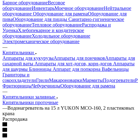
Барное оборудование
Весовое
оборудование
Инвентарь
Моечное оборудование
Нейтральное
оборудование
Оборудование для рамена
Оборудование для
пива
Оборудование для пиццы
Санитарно-гигиеническое
оборудование
Тепловое оборудование
Распродажа и
Уценка
Хлебопекарное и кондитерское
оборудование
Холодильное оборудование
Электромеханическое оборудование
—
Кипятильники
Аппараты для кукурузы
Аппараты для пончиков
Аппараты для
сахарной ваты
Аппараты для хот-догов, корн-догов
Аппараты
для шаурмы
Блинницы
Аппарат для попкорна
Вафельницы
Граниторы и
сокоохладители
Грили
Макароноварки
Мармиты
Подогреватели
Р
Фритюрницы
Чебуречницы
Оборудование для рамена
—
Кипятильники заливные
Кипятильники проточные
—
Водонагреватель на 15 л YUKON MCO-160, 2 пластиковых
крана
Распродажа