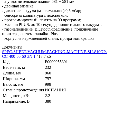
- 2 уплотнительные планки 581 + 581 мм;
- двойная запайка;
- давление вакуума (максимальное) 0,5 мбар;
- сенсорная клавиатура с подсветкой;
- программируемый: память на 99 программ;
- Vacuum PLUS: до 10 секунд дополнительного вакуума;
- газонаполнение, Bluetooth-соединение, подключение
принтера, система запайки Plus;
- корпус из нержавеющей стали, прозрачная крышка.
Документы
SPEC-SHEET-VACUUM-PACKING-MACHINE-SU-810GP-
CC-400-50-60-3N 1
417,7 кб
Код
F0000055891
Вес нетто, кг
232
Длина, мм
960
Ширина, мм
757
Высота, мм
998
Страна происхождения
ИСПАНИЯ
Мощность, кВт
2.2
Напряжение, В
380