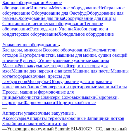
Барное оборудование
Весовое
оборудование
Инвентарь
Моечное оборудование
Нейтральное
оборудование
Оборудование для Фастфуд
Оборудование для
рамена
Оборудование для пива
Оборудование для пиццы
Санитарно-гигиеническое оборудование
Тепловое
оборудование
Распродажа и Уценка
Хлебопекарное и
кондитерское оборудование
Холодильное оборудование
—
Упаковочное оборудование
Блендеры, миксеры
Весовое оборудования
Измельчители
отходов
Картофелечистки, машины для мойки, сушки овощей
и зелени
Куттеры, Универсальные кухонные машины
Массажёры вакуумные, тендерайзер, инъекторы для
мяса
Машина для нарезки ананасов
Машина для пасты
Машины
котлетоформовочные, прессы для
гамбургеров
Мясорубки
Оборудование для открывания
консервных банок
Овощерезки и протирочные машины
Пилы
Прессы, машины формовочные для
пиццы
Рыбочистки
Слайсеры
Соковыжималки
Сырорезки,
сыротерки
Фаршемешалки
Шприцы колбасные
—
Аппараты упаковочные вакуумные
Аксессуары
Аппараты термоупаковочные
Запайщики лотков
Запайщики пакетов
Клипсаторы
—
Упаковщик вакуумный Sammic SU-810GP+ CC, напольный