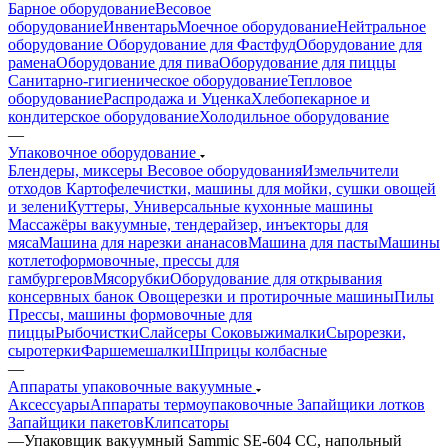
Барное оборудование
Весовое
оборудование
Инвентарь
Моечное оборудование
Нейтральное
оборудование
Оборудование для Фастфуд
Оборудование для
рамена
Оборудование для пива
Оборудование для пиццы
Санитарно-гигиеническое оборудование
Тепловое
оборудование
Распродажа и Уценка
Хлебопекарное и
кондитерское оборудование
Холодильное оборудование
—
Упаковочное оборудование
Блендеры, миксеры
Весовое оборудования
Измельчители
отходов
Картофелечистки, машины для мойки, сушки овощей
и зелени
Куттеры, Универсальные кухонные машины
Массажёры вакуумные, тендерайзер, инъекторы для
мяса
Машина для нарезки ананасов
Машина для пасты
Машины
котлетоформовочные, прессы для
гамбургеров
Мясорубки
Оборудование для открывания
консервных банок
Овощерезки и протирочные машины
Пилы
Прессы, машины формовочные для
пиццы
Рыбочистки
Слайсеры
Соковыжималки
Сырорезки,
сыротерки
Фаршемешалки
Шприцы колбасные
—
Аппараты упаковочные вакуумные
Аксессуары
Аппараты термоупаковочные
Запайщики лотков
Запайщики пакетов
Клипсаторы
—
Упаковщик вакуумный Sammic SE-604 CC, напольный