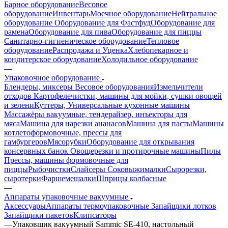
Барное оборудование
Весовое
оборудование
Инвентарь
Моечное оборудование
Нейтральное
оборудование
Оборудование для Фастфуд
Оборудование для
рамена
Оборудование для пива
Оборудование для пиццы
Санитарно-гигиеническое оборудование
Тепловое
оборудование
Распродажа и Уценка
Хлебопекарное и
кондитерское оборудование
Холодильное оборудование
—
Упаковочное оборудование
Блендеры, миксеры
Весовое оборудования
Измельчители
отходов
Картофелечистки, машины для мойки, сушки овощей
и зелени
Куттеры, Универсальные кухонные машины
Массажёры вакуумные, тендерайзер, инъекторы для
мяса
Машина для нарезки ананасов
Машина для пасты
Машины
котлетоформовочные, прессы для
гамбургеров
Мясорубки
Оборудование для открывания
консервных банок
Овощерезки и протирочные машины
Пилы
Прессы, машины формовочные для
пиццы
Рыбочистки
Слайсеры
Соковыжималки
Сырорезки,
сыротерки
Фаршемешалки
Шприцы колбасные
—
Аппараты упаковочные вакуумные
Аксессуары
Аппараты термоупаковочные
Запайщики лотков
Запайщики пакетов
Клипсаторы
—
Упаковщик вакуумный Sammic SE-410, настольный