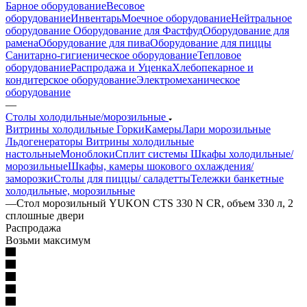
Барное оборудование
Весовое
оборудование
Инвентарь
Моечное оборудование
Нейтральное
оборудование
Оборудование для Фастфуд
Оборудование для
рамена
Оборудование для пива
Оборудование для пиццы
Санитарно-гигиеническое оборудование
Тепловое
оборудование
Распродажа и Уценка
Хлебопекарное и
кондитерское оборудование
Электромеханическое
оборудование
—
Столы холодильные/морозильные
Витрины холодильные
Горки
Камеры
Лари морозильные
Льдогенераторы
Витрины холодильные
настольные
Моноблоки
Сплит системы
Шкафы холодильные/
морозильные
Шкафы, камеры шокового охлаждения/
заморозки
Столы для пиццы/ саладетты
Тележки банкетные
холодильные, морозильные
—
Стол морозильный YUKON CTS 330 N CR, объем 330 л, 2
сплошные двери
Распродажа
Возьми максимум