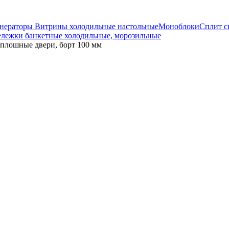
енераторы
Витрины холодильные настольные
Моноблоки
Сплит 
ележки банкетные холодильные, морозильные
лошные двери, борт 100 мм