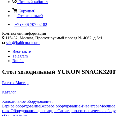
Личный кабинет
Корзина
0
Отложенные
0
+7 (800) 707-62-82
Контактная информация
115432, Москва, Проектируемый проезд № 4062, д.6с1
sale@balticmaster.ru
Вконтакте
Telegram
Rutube
Стол холодильный YUKON SNACK3200TN,
Балтик Мастер
—
Каталог
—
Холодильное оборудование
Барное оборудование
Весовое оборудование
Инвентарь
Моечное 
пива
Оборудование для пиццы
Санитарно-гигиеническое обору
оборудование