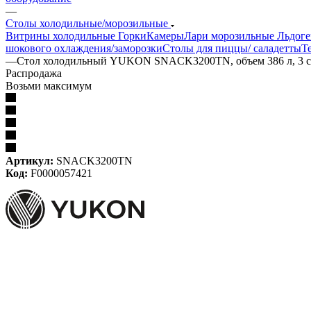
—
Столы холодильные/морозильные
Витрины холодильные
Горки
Камеры
Лари морозильные
Льдог
шокового охлаждения/заморозки
Столы для пиццы/ саладетты
Т
—
Стол холодильный YUKON SNACK3200TN, объем 386 л, 3 сп
Распродажа
Возьми максимум
Артикул:
SNACK3200TN
Код:
F0000057421