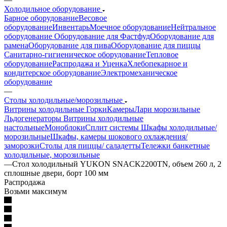
Холодильное оборудование
Барное оборудование
Весовое
оборудование
Инвентарь
Моечное оборудование
Нейтральное
оборудование
Оборудование для Фастфуд
Оборудование для
рамена
Оборудование для пива
Оборудование для пиццы
Санитарно-гигиеническое оборудование
Тепловое
оборудование
Распродажа и Уценка
Хлебопекарное и
кондитерское оборудование
Электромеханическое
оборудование
—
Столы холодильные/морозильные
Витрины холодильные
Горки
Камеры
Лари морозильные
Льдогенераторы
Витрины холодильные
настольные
Моноблоки
Сплит системы
Шкафы холодильные/
морозильные
Шкафы, камеры шокового охлаждения/
заморозки
Столы для пиццы/ саладетты
Тележки банкетные
холодильные, морозильные
—
Стол холодильный YUKON SNACK2200TN, объем 260 л, 2
сплошные двери, борт 100 мм
Распродажа
Возьми максимум