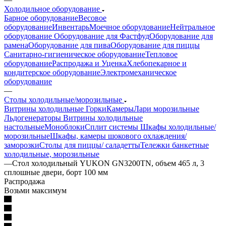
Холодильное оборудование
Барное оборудование
Весовое
оборудование
Инвентарь
Моечное оборудование
Нейтральное
оборудование
Оборудование для Фастфуд
Оборудование для
рамена
Оборудование для пива
Оборудование для пиццы
Санитарно-гигиеническое оборудование
Тепловое
оборудование
Распродажа и Уценка
Хлебопекарное и
кондитерское оборудование
Электромеханическое
оборудование
—
Столы холодильные/морозильные
Витрины холодильные
Горки
Камеры
Лари морозильные
Льдогенераторы
Витрины холодильные
настольные
Моноблоки
Сплит системы
Шкафы холодильные/
морозильные
Шкафы, камеры шокового охлаждения/
заморозки
Столы для пиццы/ саладетты
Тележки банкетные
холодильные, морозильные
—
Стол холодильный YUKON GN3200TN, объем 465 л, 3
сплошные двери, борт 100 мм
Распродажа
Возьми максимум