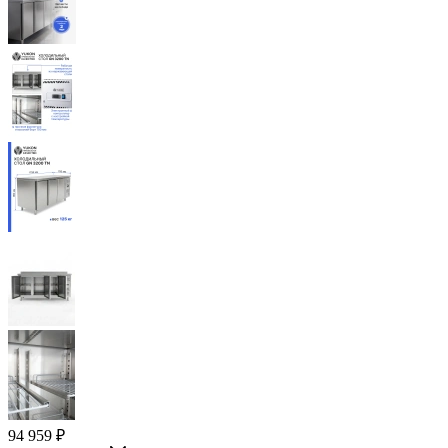
94 959
₽