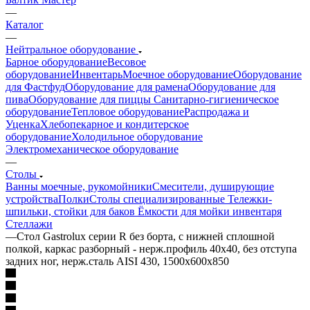
—
Каталог
—
Нейтральное оборудование
Барное оборудование
Весовое
оборудование
Инвентарь
Моечное оборудование
Оборудование
для Фастфуд
Оборудование для рамена
Оборудование для
пива
Оборудование для пиццы
Санитарно-гигиеническое
оборудование
Тепловое оборудование
Распродажа и
Уценка
Хлебопекарное и кондитерское
оборудование
Холодильное оборудование
Электромеханическое оборудование
—
Столы
Ванны моечные, рукомойники
Смесители, душирующие
устройства
Полки
Столы специализированные
Тележки-
шпильки, стойки для баков
Ёмкости для мойки инвентаря
Стеллажи
—
Стол Gastroluх серии R без борта, с нижней сплошной
полкой, каркас разборный - нерж.профиль 40х40, без отступа
задних ног, нерж.сталь AISI 430, 1500х600х850