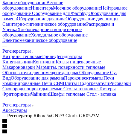
Барное оборудование
Весовое
оборудование
Инвентарь
Моечное оборудование
Нейтральное
оборудование
Оборудование для Фастфуд
Оборудование для
рамена
Оборудование для пива
Оборудование для пиццы
Санитарно-гигиеническое оборудование
Распродажа и
Уценка
Хлебопекарное и кондитерское
оборудование
Холодильное оборудование
Электромеханическое оборудование
—
Регенераторы
Витрины тепловые
Грили
Дегидраторы
Кипятильники
Коптильни
Котлы пищеварочные
Макароноварки
Мармиты, поверхности тепловые
Обогреватели для помещения, террас
Оборудование Су-
Bид
Оборудование для рамена
Пароконвектоматы
Печи
комбинированные
Печи СВЧ
Плиты
Подогреватели
Рисоварки
Сковороды опрокидываемые
Столы тепловые
Тостеры
Фритюрницы
Чайники
Шкафы тепловые
Стол - вставка
—
Регенераторы
Аксессуары
—
Регенератор Ribox 5хGN2/3 Giorik GR0523M