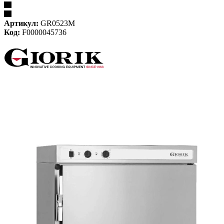
Артикул:
GR0523M
Код:
F0000045736