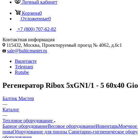
Личный кабинет
Корзина
0
Отложенные
0
+7 (800) 707-62-82
Контактная информация
115432, Москва, Проектируемый проезд № 4062, д.6с1
sale@balticmaster.ru
Вконтакте
Telegram
Rutube
Регенератор Ribox 5хGN1/1 - 5 60x40 G
Балтик Мастер
—
Каталог
—
Тепловое оборудование
Барное оборудование
Весовое оборудование
Инвентарь
Моечное 
пива
Оборудование для пиццы
Санитарно-гигиеническое обору
оборудование