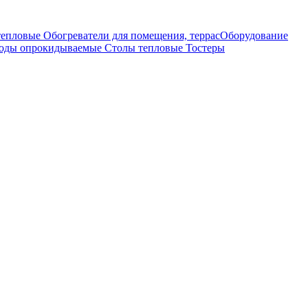
тепловые
Обогреватели для помещения, террас
Оборудование
оды опрокидываемые
Столы тепловые
Тостеры