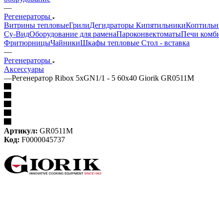
—
Регенераторы
Витрины тепловые
Грили
Дегидраторы
Кипятильники
Коптильн
Су-Bид
Оборудование для рамена
Пароконвектоматы
Печи комб
Фритюрницы
Чайники
Шкафы тепловые
Стол - вставка
—
Регенераторы
Аксессуары
—
Регенератор Ribox 5хGN1/1 - 5 60x40 Giorik GR0511M
Артикул:
GR0511M
Код:
F0000045737