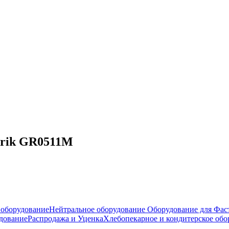
iorik GR0511M
оборудование
Нейтральное оборудование
Оборудование для Фас
дование
Распродажа и Уценка
Хлебопекарное и кондитерское обо