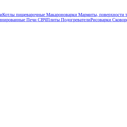
и
Котлы пищеварочные
Макароноварки
Мармиты, поверхности 
инированные
Печи СВЧ
Плиты
Подогреватели
Рисоварки
Сковор