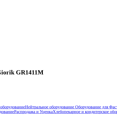
 Giorik GR1411M
оборудование
Нейтральное оборудование
Оборудование для Фас
дование
Распродажа и Уценка
Хлебопекарное и кондитерское обо