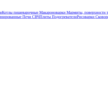
и
Котлы пищеварочные
Макароноварки
Мармиты, поверхности 
инированные
Печи СВЧ
Плиты
Подогреватели
Рисоварки
Сковор