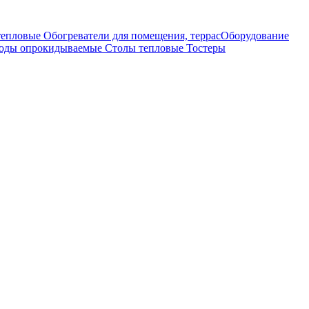
тепловые
Обогреватели для помещения, террас
Оборудование
оды опрокидываемые
Столы тепловые
Тостеры