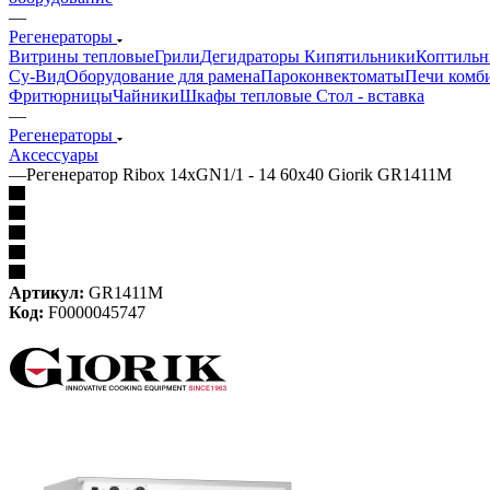
—
Регенераторы
Витрины тепловые
Грили
Дегидраторы
Кипятильники
Коптильн
Су-Bид
Оборудование для рамена
Пароконвектоматы
Печи комб
Фритюрницы
Чайники
Шкафы тепловые
Стол - вставка
—
Регенераторы
Аксессуары
—
Регенератор Ribox 14хGN1/1 - 14 60x40 Giorik GR1411M
Артикул:
GR1411M
Код:
F0000045747