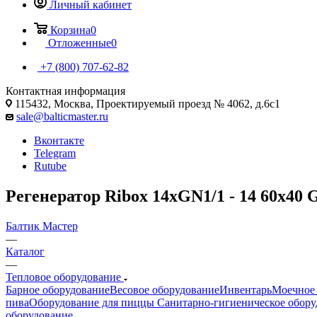
Личный кабинет
Корзина
0
Отложенные
0
+7 (800) 707-62-82
Контактная информация
115432, Москва, Проектируемый проезд № 4062, д.6с1
sale@balticmaster.ru
Вконтакте
Telegram
Rutube
Регенератор Ribox 14хGN1/1 - 14 60x40
Балтик Мастер
—
Каталог
—
Тепловое оборудование
Барное оборудование
Весовое оборудование
Инвентарь
Моечное 
пива
Оборудование для пиццы
Санитарно-гигиеническое обору
оборудование