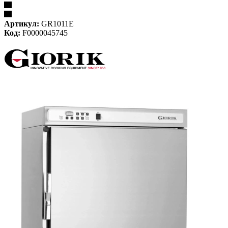
Артикул:
GR1011E
Код:
F0000045745