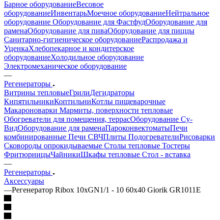
Барное оборудование
Весовое
оборудование
Инвентарь
Моечное оборудование
Нейтральное
оборудование
Оборудование для Фастфуд
Оборудование для
рамена
Оборудование для пива
Оборудование для пиццы
Санитарно-гигиеническое оборудование
Распродажа и
Уценка
Хлебопекарное и кондитерское
оборудование
Холодильное оборудование
Электромеханическое оборудование
—
Регенераторы
Витрины тепловые
Грили
Дегидраторы
Кипятильники
Коптильни
Котлы пищеварочные
Макароноварки
Мармиты, поверхности тепловые
Обогреватели для помещения, террас
Оборудование Су-
Bид
Оборудование для рамена
Пароконвектоматы
Печи
комбинированные
Печи СВЧ
Плиты
Подогреватели
Рисоварки
Сковороды опрокидываемые
Столы тепловые
Тостеры
Фритюрницы
Чайники
Шкафы тепловые
Стол - вставка
—
Регенераторы
Аксессуары
—
Регенератор Ribox 10хGN1/1 - 10 60x40 Giorik GR1011E