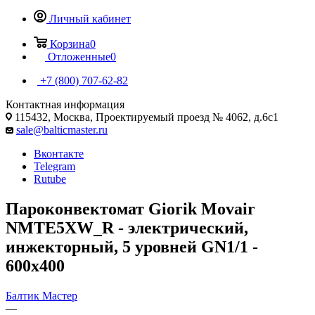
Личный кабинет
Корзина
0
Отложенные
0
+7 (800) 707-62-82
Контактная информация
115432, Москва, Проектируемый проезд № 4062, д.6с1
sale@balticmaster.ru
Вконтакте
Telegram
Rutube
Пароконвектомат Giorik Movair
NMTE5XW_R - электрический,
инжекторный, 5 уровней GN1/1 -
600х400
Балтик Мастер
—