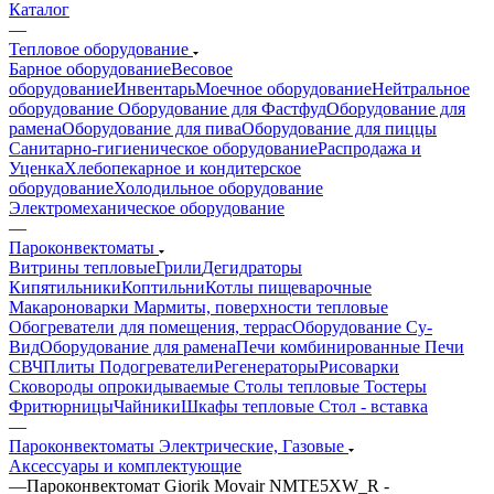
Каталог
—
Тепловое оборудование
Барное оборудование
Весовое
оборудование
Инвентарь
Моечное оборудование
Нейтральное
оборудование
Оборудование для Фастфуд
Оборудование для
рамена
Оборудование для пива
Оборудование для пиццы
Санитарно-гигиеническое оборудование
Распродажа и
Уценка
Хлебопекарное и кондитерское
оборудование
Холодильное оборудование
Электромеханическое оборудование
—
Пароконвектоматы
Витрины тепловые
Грили
Дегидраторы
Кипятильники
Коптильни
Котлы пищеварочные
Макароноварки
Мармиты, поверхности тепловые
Обогреватели для помещения, террас
Оборудование Су-
Bид
Оборудование для рамена
Печи комбинированные
Печи
СВЧ
Плиты
Подогреватели
Регенераторы
Рисоварки
Сковороды опрокидываемые
Столы тепловые
Тостеры
Фритюрницы
Чайники
Шкафы тепловые
Стол - вставка
—
Пароконвектоматы Электрические, Газовые
Аксессуары и комплектующие
—
Пароконвектомат Giorik Movair NMTE5XW_R -