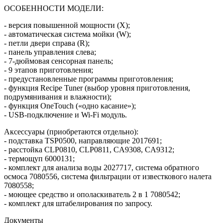
ОСОБЕННОСТИ МОДЕЛИ:
- версия повышенной мощности (X);
- автоматическая система мойки (W);
- петли двери справа (R);
- панель управления слева;
- 7-дюймовая сенсорная панель;
- 9 этапов приготовления;
- предустановленные программы приготовления;
- функция Recipe Tuner (выбор уровня приготовления,
подрумянивания и влажности);
- функция OneTouch («одно касание»);
- USB-подключение и Wi-Fi модуль.
Аксессуары (приобретаются отдельно):
- подставка TSP0500, направляющие 2017691;
- расстойка CLP0810, CLP0811, CA9308, CA9312;
- термощуп 6000131;
- комплект для анализа воды 2027717, система обратного
осмоса 7080556, система фильтрации от известкового налета
7080558;
- моющее средство и ополаскиватель 2 в 1 7080542;
- комплект для штабелирования по запросу.
Документы