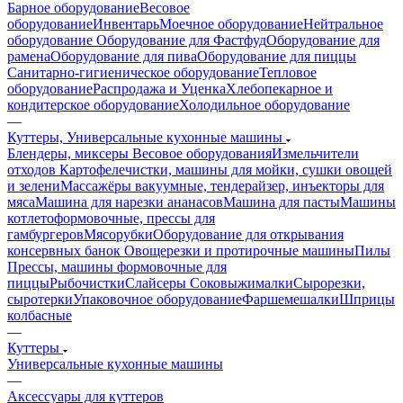
Барное оборудование
Весовое
оборудование
Инвентарь
Моечное оборудование
Нейтральное
оборудование
Оборудование для Фастфуд
Оборудование для
рамена
Оборудование для пива
Оборудование для пиццы
Санитарно-гигиеническое оборудование
Тепловое
оборудование
Распродажа и Уценка
Хлебопекарное и
кондитерское оборудование
Холодильное оборудование
—
Куттеры, Универсальные кухонные машины
Блендеры, миксеры
Весовое оборудования
Измельчители
отходов
Картофелечистки, машины для мойки, сушки овощей
и зелени
Массажёры вакуумные, тендерайзер, инъекторы для
мяса
Машина для нарезки ананасов
Машина для пасты
Машины
котлетоформовочные, прессы для
гамбургеров
Мясорубки
Оборудование для открывания
консервных банок
Овощерезки и протирочные машины
Пилы
Прессы, машины формовочные для
пиццы
Рыбочистки
Слайсеры
Соковыжималки
Сырорезки,
сыротерки
Упаковочное оборудование
Фаршемешалки
Шприцы
колбасные
—
Куттеры
Универсальные кухонные машины
—
Аксессуары для куттеров