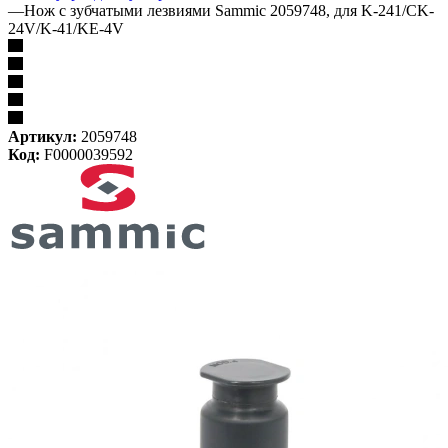
—
Нож с зубчатыми лезвиями Sammic 2059748, для K-241/CK-
24V/K-41/KE-4V
Артикул:
2059748
Код:
F0000039592