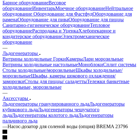
Барное оборудование
Весовое
оборудование
Инвентарь
Моечное оборудование
Нейтральное
оборудование
Оборудование для Фастфуд
Оборудование для
рамена
Оборудование для пива
Оборудование для пиццы
Санитарно-гигиеническое оборудование
Тепловое
оборудование
Распродажа и Уценка
Хлебопекарное и
кондитерское оборудование
Электромеханическое
оборудование
—
Льдогенераторы
Витрины холодильные
Горки
Камеры
Лари морозильные
Витрины холодильные настольные
Моноблоки
Сплит системы
Столы холодильные/морозильные
Шкафы холодильные/
морозильные
Шкафы, камеры шокового охлаждения/
заморозки
Столы для пиццы/ саладетты
Тележки банкетные
холодильные, морозильные
—
Аксессуары
Льдогенераторы гранулированного льда
Льдогенераторы
кубикового льда
Льдогенераторы чешучатого
льда
Льдогенераторы колотого льда
Льдогенераторы
пальчивого льда
—
Насос-дозатор для соленой воды (опция) BREMA 23796