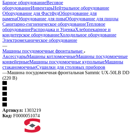
Барное оборудование
Весовое
оборудование
Инвентарь
Нейтральное оборудование
Оборудование для Фастфуд
Оборудование для
рамена
Оборудование для пива
Оборудование для пиццы
Санитарно-гигиеническое оборудование
Тепловое
оборудование
Распродажа и Уценка
Хлебопекарное и
кондитерское оборудование
Холодильное оборудование
Электромеханическое оборудование
—
Машины посудомоечные фронтальные
Аксессуары
Машины котломоечные
Машины посудомоечные
конвейерные
Машины посудомоечные купольные
Машины
стаканомоечные
Сушилки для столовых приборов
—
Машина посудомоечная фронтальная Sammic UX-50LB DD
(220 В)
Артикул:
1303219
Код:
F0000051074