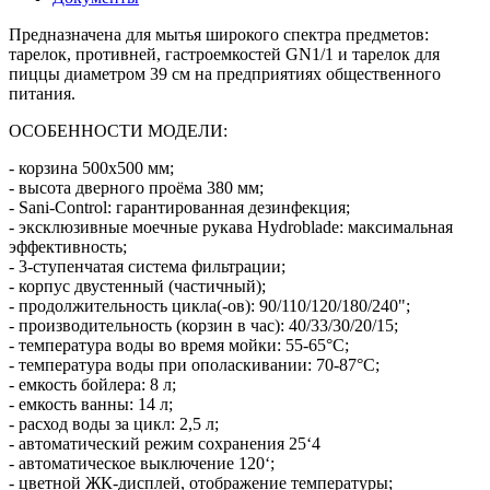
Предназначена для мытья широкого спектра предметов:
тарелок, противней, гастроемкостей GN1/1 и тарелок для
пиццы диаметром 39 см на предприятиях общественного
питания.
ОСОБЕННОСТИ МОДЕЛИ:
- корзина 500x500 мм;
- высота дверного проёма 380 мм;
- Sani-Control: гарантированная дезинфекция;
- эксклюзивные моечные рукава Hydroblade: максимальная
эффективность;
- 3-ступенчатая система фильтрации;
- корпус двустенный (частичный);
- продолжительность цикла(-ов): 90/110/120/180/240";
- производительность (корзин в час): 40/33/30/20/15;
- температура воды во время мойки: 55-65°С;
- температура воды при ополаскивании: 70-87°С;
- емкость бойлера: 8 л;
- емкость ванны: 14 л;
- расход воды за цикл: 2,5 л;
- автоматический режим сохранения 25‘4
- автоматическое выключение 120‘;
- цветной ЖК-дисплей, отображение температуры;