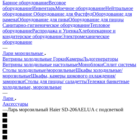
Барное оборудование
Весовое
оборудование
Инвентарь
Моечное оборудование
Нейтральное
оборудование
Оборудование для Фастфуд
Оборудование для
рамена
Оборудование для пива
Оборудование для пиццы
Санитарно-гигиеническое оборудование
Тепловое
оборудование
Распродажа и Уценка
Хлебопекарное и
кондитерское оборудование
Электромеханическое
оборудование
—
Лари морозильные
Витрины холодильные
Горки
Камеры
Льдогенераторы
Витрины холодильные настольные
Моноблоки
Сплит системы
Столы холодильные/морозильные
Шкафы холодильные/
морозильные
Шкафы, камеры шокового охлаждения/
заморозки
Столы для пиццы/ саладетты
Тележки банкетные
холодильные, морозильные
—
Лари
Аксессуары
—
Ларь морозильный Haier SD-206AELUA с подсветкой