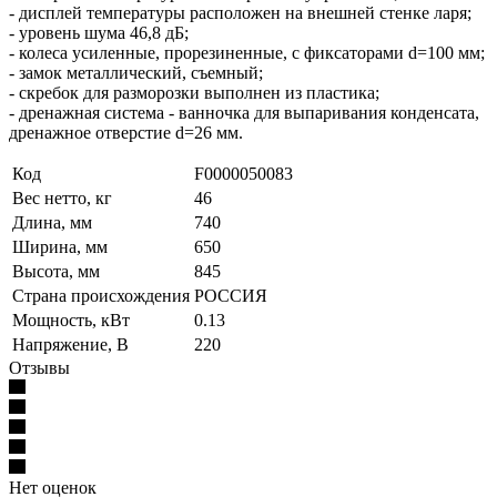
- дисплей температуры расположен на внешней стенке ларя;
- уровень шума 46,8 дБ;
- колеса усиленные, прорезиненные, с фиксаторами d=100 мм;
- замок металлический, съемный;
- скребок для разморозки выполнен из пластика;
- дренажная система - ванночка для выпаривания конденсата,
дренажное отверстие d=26 мм.
Код
F0000050083
Вес нетто, кг
46
Длина, мм
740
Ширина, мм
650
Высота, мм
845
Страна происхождения
РОССИЯ
Мощность, кВт
0.13
Напряжение, В
220
Отзывы
Нет оценок