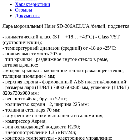
Характеристики
Отзывы
Документы
Ларь морозильный Haier SD-206AELUA /белый, подсветка.
- климатический класс (ST = +18… +43°C) - Class 7/ST
(субтропический);
- температурный диапазон (средний) от -18 до -25°С;
- полная вместимость 203 л;
- тип крышки - раздвижное гнутое стекло в раме,
антивандальное;
- модель крышки - закаленное теплоотражающее стекло,
толщина изоляции 4 мм;
- верхняя корона - формованный ABS пластик/алюминий;
- размеры ларя (Ш/В/Г) 740х650х845 мм, упаковки (Ш/В/Г)
820х730х980 мм;
- вес нетто 46 кг, брутто 52 кг;
- количество корзин - 2, ширина 225 мм;
- толщина стен ларя 70 мм;
- внутренние стенки выполнены из алюминия;
- компрессор Aspera;
- вид охлаждающей жидкости R290;
- энергопотребление 1,35 кВт/24ч;
- контроль температуры - электронное управление;