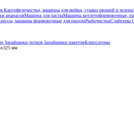
ов
Картофелечистки, машины для мойки, сушки овощей и зелени
ки ананасов
Машина для пасты
Машины котлетоформовочные, пре
рессы, машины формовочные для пиццы
Рыбочистки
Слайсеры
ые
Запайщики лотков
Запайщики пакетов
Клипсаторы
5х325 мм