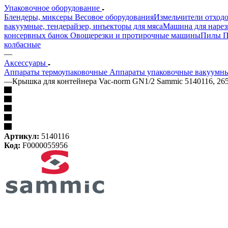
Упаковочное оборудование
Блендеры, миксеры
Весовое оборудования
Измельчители отход
вакуумные, тендерайзер, инъекторы для мяса
Машина для нарез
консервных банок
Овощерезки и протирочные машины
Пилы
П
колбасные
—
Аксессуары
Аппараты термоупаковочные
Аппараты упаковочные вакуумн
—
Крышка для контейнера Vac-norm GN1/2 Sammic 5140116, 26
Артикул:
5140116
Код:
F0000055956