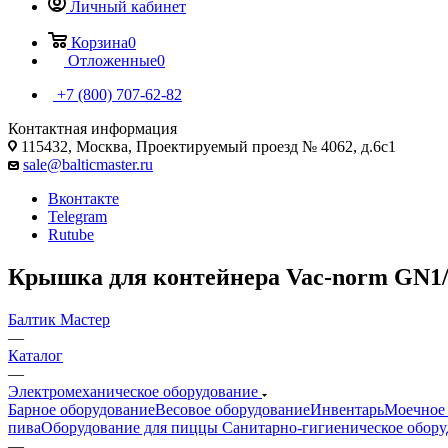
Личный кабинет
Корзина
0
Отложенные
0
+7 (800) 707-62-82
Контактная информация
115432, Москва, Проектируемый проезд № 4062, д.6с1
sale@balticmaster.ru
Вконтакте
Telegram
Rutube
Крышка для контейнера Vac-norm GN1/2
Балтик Мастер
—
Каталог
—
Электромеханическое оборудование
Барное оборудование
Весовое оборудование
Инвентарь
Моечное 
пива
Оборудование для пиццы
Санитарно-гигиеническое обору
—