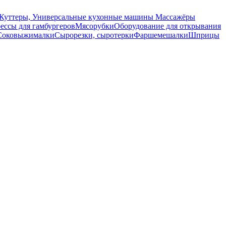
Куттеры, Универсальные кухонные машины
Массажёры
ссы для гамбургеров
Мясорубки
Оборудование для открывания
Соковыжималки
Сырорезки, сыротерки
Фаршемешалки
Шприцы