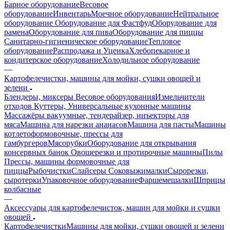
Барное оборудование
Весовое
оборудование
Инвентарь
Моечное оборудование
Нейтральное
оборудование
Оборудование для Фастфуд
Оборудование для
рамена
Оборудование для пива
Оборудование для пиццы
Санитарно-гигиеническое оборудование
Тепловое
оборудование
Распродажа и Уценка
Хлебопекарное и
кондитерское оборудование
Холодильное оборудование
—
Картофелечистки, машины для мойки, сушки овощей и
зелени
Блендеры, миксеры
Весовое оборудования
Измельчители
отходов
Куттеры, Универсальные кухонные машины
Массажёры вакуумные, тендерайзер, инъекторы для
мяса
Машина для нарезки ананасов
Машина для пасты
Машины
котлетоформовочные, прессы для
гамбургеров
Мясорубки
Оборудование для открывания
консервных банок
Овощерезки и протирочные машины
Пилы
Прессы, машины формовочные для
пиццы
Рыбочистки
Слайсеры
Соковыжималки
Сырорезки,
сыротерки
Упаковочное оборудование
Фаршемешалки
Шприцы
колбасные
—
Аксессуары для картофелечисток, машин для мойки и сушки
овощей
Картофелечистки
Машины для мойки, сушки овощей и зелени