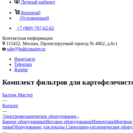
Личный кабинет
Корзина
0
Отложенные
0
+7 (800) 707-62-82
Контактная информация
115432, Москва, Проектируемый проезд № 4062, д.6с1
sale@balticmaster.ru
Вконтакте
Telegram
Rutube
Комплект фильтров для картофелечисто
Балтик Мастер
—
Каталог
—
Электромеханическое оборудование
Барное оборудование
Весовое оборудование
Инвентарь
Моечное 
пива
Оборудование для пиццы
Санитарно-гигиеническое обору
—