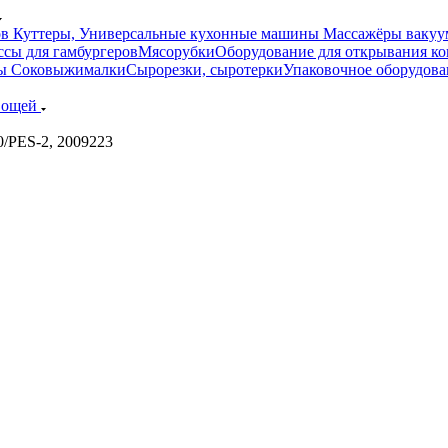
ов
Куттеры, Универсальные кухонные машины
Массажёры вакуум
сы для гамбургеров
Мясорубки
Оборудование для открывания к
ры
Соковыжималки
Сырорезки, сыротерки
Упаковочное оборудова
овощей
0/PES-2, 2009223