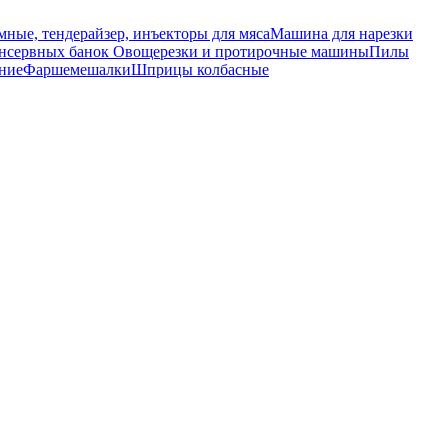
ные, тендерайзер, инъекторы для мяса
Машина для нарезки
онсервных банок
Овощерезки и протирочные машины
Пилы
ние
Фаршемешалки
Шприцы колбасные