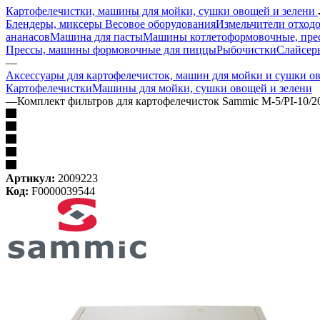
Картофелечистки, машины для мойки, сушки овощей и зелени
Блендеры, миксеры
Весовое оборудования
Измельчители отход
ананасов
Машина для пасты
Машины котлетоформовочные, прес
Прессы, машины формовочные для пиццы
Рыбочистки
Слайсе
—
Аксессуары для картофелечисток, машин для мойки и сушки 
Картофелечистки
Машины для мойки, сушки овощей и зелени
—
Комплект фильтров для картофелечисток Sammic M-5/PI-10/2
Артикул:
2009223
Код:
F0000039544