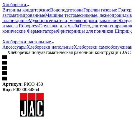
Хлеборезки
Витрины кондитерские
Водоподготовка
Горелки газовые
Гратер
автоматизированные
Машины тестомесильные, дежеопрокидыв
планетарные
Мукопросеиватели, мешкоопрокидыватели
Оборуд
и масла Robopress
Стеллажи для хлеба
Тестоделители гидравлич
конические
Ферментаторы
Фритюрницы для пончиков
Шприц-д
—
Хлеборезки настольные
Аксессуары
Хлеборезки напольные
Хлеборезки самообслужива
—
Хлеборезка полуавтоматическая рамочной конструкции JAC
Артикул:
PICO 450
Код:
F0000034864