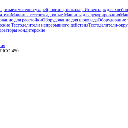
ы, измельчители сухарей, орехов, шоколада
Инвентарь для хлебоп
атели
Машины тестоотсадочные
Машины для декорирования
Маш
ование для расстойки
Оборудование для шоколада
Оборудование 
еские
Тестоделители непрерывного действия
Тестоделители-окру
озаторы кондитерские
ния
 PICO 450