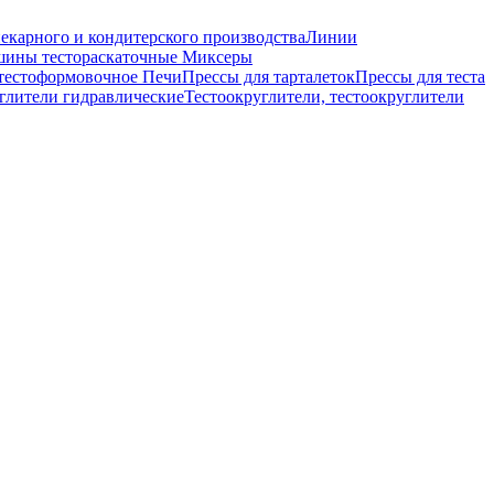
екарного и кондитерского производства
Линии
ины тестораскаточные
Миксеры
тестоформовочное
Печи
Прессы для тарталеток
Прессы для теста
глители гидравлические
Тестоокруглители, тестоокруглители