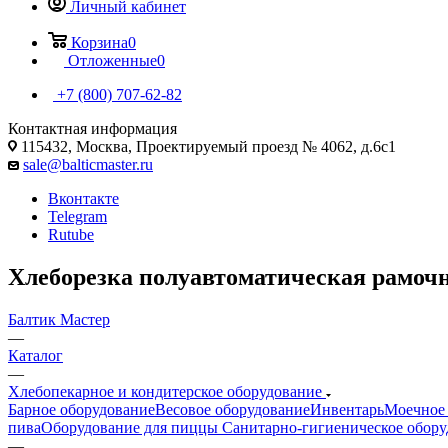
Личный кабинет
Корзина
0
Отложенные
0
+7 (800) 707-62-82
Контактная информация
115432, Москва, Проектируемый проезд № 4062, д.6с1
sale@balticmaster.ru
Вконтакте
Telegram
Rutube
Хлеборезка полуавтоматическая рамоч
Балтик Мастер
—
Каталог
—
Хлебопекарное и кондитерское оборудование
Барное оборудование
Весовое оборудование
Инвентарь
Моечное 
пива
Оборудование для пиццы
Санитарно-гигиеническое обору
—