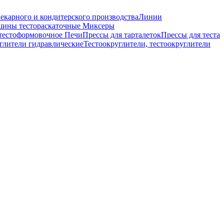
екарного и кондитерского производства
Линии
ины тестораскаточные
Миксеры
тестоформовочное
Печи
Прессы для тарталеток
Прессы для теста
глители гидравлические
Тестоокруглители, тестоокруглители