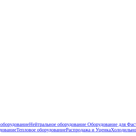
оборудование
Нейтральное оборудование
Оборудование для Фас
дование
Тепловое оборудование
Распродажа и Уценка
Холодильно