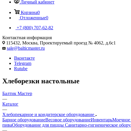
Личный кабинет
Корзина
0
Отложенные
0
+7 (800) 707-62-82
Контактная информация
115432, Москва, Проектируемый проезд № 4062, д.6с1
sale@balticmaster.ru
Вконтакте
Telegram
Rutube
Хлеборезки настольные
Балтик Мастер
—
Каталог
—
Хлебопекарное и кондитерское оборудование
Барное оборудование
Весовое оборудование
Инвентарь
Моечное 
пива
Оборудование для пиццы
Санитарно-гигиеническое обору
—