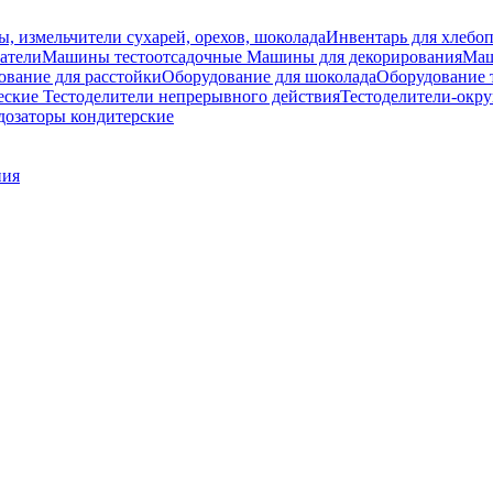
ы, измельчители сухарей, орехов, шоколада
Инвентарь для хлебоп
атели
Машины тестоотсадочные
Машины для декорирования
Маш
ование для расстойки
Оборудование для шоколада
Оборудование 
еские
Тестоделители непрерывного действия
Тестоделители-окру
озаторы кондитерские
ния