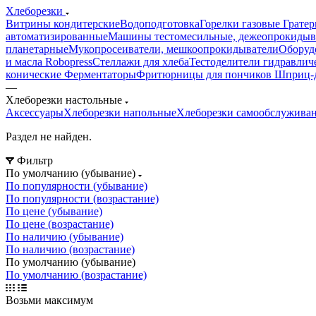
Хлеборезки
Витрины кондитерские
Водоподготовка
Горелки газовые
Гратер
автоматизированные
Машины тестомесильные, дежеопрокидыв
планетарные
Мукопросеиватели, мешкоопрокидыватели
Оборуд
и масла Robopress
Стеллажи для хлеба
Тестоделители гидравлич
конические
Ферментаторы
Фритюрницы для пончиков
Шприц-д
—
Хлеборезки настольные
Аксессуары
Хлеборезки напольные
Хлеборезки самообслужива
Раздел не найден.
Фильтр
По умолчанию (убывание)
По популярности (убывание)
По популярности (возрастание)
По цене (убывание)
По цене (возрастание)
По наличию (убывание)
По наличию (возрастание)
По умолчанию (убывание)
По умолчанию (возрастание)
Возьми максимум