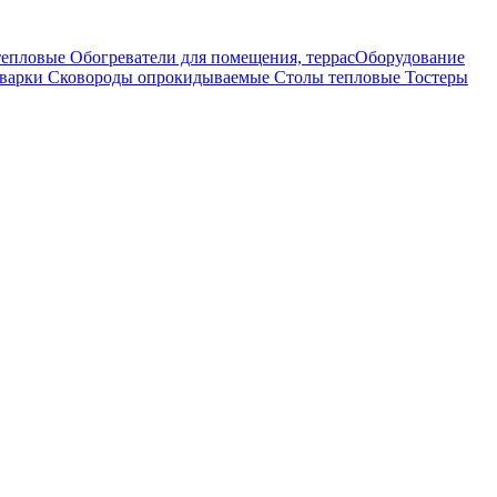
тепловые
Обогреватели для помещения, террас
Оборудование
оварки
Сковороды опрокидываемые
Столы тепловые
Тостеры