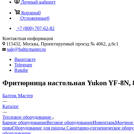
Личный кабинет
Корзина
0
Отложенные
0
+7 (800) 707-62-82
Контактная информация
115432, Москва, Проектируемый проезд № 4062, д.6с1
sale@balticmaster.ru
Вконтакте
Telegram
Rutube
Фритюрница настольная Yukon YF-8N, 
Балтик Мастер
—
Каталог
—
Тепловое оборудование
Барное оборудование
Весовое оборудование
Инвентарь
Моечное 
пива
Оборудование для пиццы
Санитарно-гигиеническое обору
оборудование