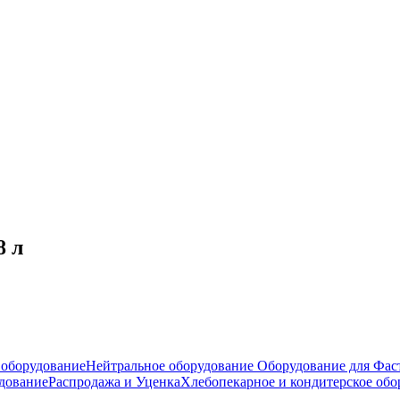
8 л
оборудование
Нейтральное оборудование
Оборудование для Фас
дование
Распродажа и Уценка
Хлебопекарное и кондитерское обо