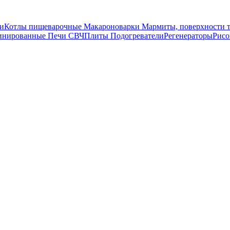
и
Котлы пищеварочные
Макароноварки
Мармиты, поверхности 
инированные
Печи СВЧ
Плиты
Подогреватели
Регенераторы
Рис