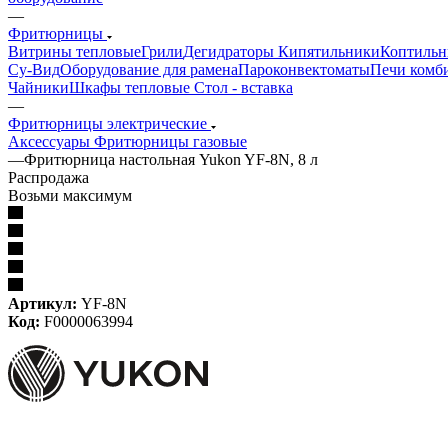
—
Фритюрницы
Витрины тепловые
Грили
Дегидраторы
Кипятильники
Коптильн
Су-Bид
Оборудование для рамена
Пароконвектоматы
Печи комб
Чайники
Шкафы тепловые
Стол - вставка
—
Фритюрницы электрические
Аксессуары
Фритюрницы газовые
—
Фритюрница настольная Yukon YF-8N, 8 л
Распродажа
Возьми максимум
Артикул:
YF-8N
Код:
F0000063994