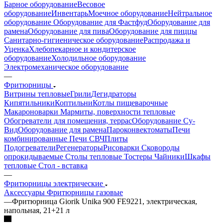
Барное оборудование
Весовое
оборудование
Инвентарь
Моечное оборудование
Нейтральное
оборудование
Оборудование для Фастфуд
Оборудование для
рамена
Оборудование для пива
Оборудование для пиццы
Санитарно-гигиеническое оборудование
Распродажа и
Уценка
Хлебопекарное и кондитерское
оборудование
Холодильное оборудование
Электромеханическое оборудование
—
Фритюрницы
Витрины тепловые
Грили
Дегидраторы
Кипятильники
Коптильни
Котлы пищеварочные
Макароноварки
Мармиты, поверхности тепловые
Обогреватели для помещения, террас
Оборудование Су-
Bид
Оборудование для рамена
Пароконвектоматы
Печи
комбинированные
Печи СВЧ
Плиты
Подогреватели
Регенераторы
Рисоварки
Сковороды
опрокидываемые
Столы тепловые
Тостеры
Чайники
Шкафы
тепловые
Стол - вставка
—
Фритюрницы электрические
Аксессуары
Фритюрницы газовые
—
Фритюрница Giorik Unika 900 FE9221, электрическая,
напольная, 21+21 л